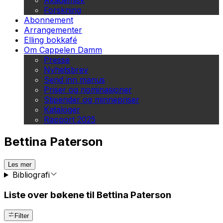
Akademisk
Forskning
Abonnement
Arrangementer
Elling bokkafé
Om Cappelen Damm
Presse
Nyhetsbrev
Send inn manus
Priser og nominasjoner
Stipender og minnepriser
Kataloger
Rapport 2025
Bettina Paterson
Les mer
Bibliografi
Liste over bøkene til Bettina Paterson
Filter