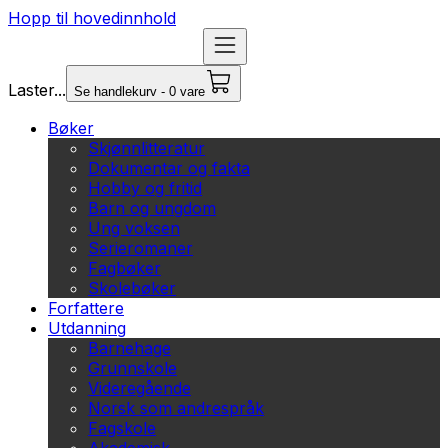
Hopp til hovedinnhold
Laster...
Se handlekurv - 0 vare
Bøker
Skjønnlitteratur
Dokumentar og fakta
Hobby og fritid
Barn og ungdom
Ung voksen
Serieromaner
Fagbøker
Skolebøker
Forfattere
Utdanning
Barnehage
Grunnskole
Videregående
Norsk som andrespråk
Fagskole