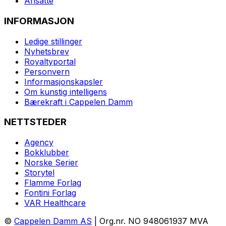
Ansatte
INFORMASJON
Ledige stillinger
Nyhetsbrev
Royaltyportal
Personvern
Informasjonskapsler
Om kunstig intelligens
Bærekraft i Cappelen Damm
NETTSTEDER
Agency
Bokklubber
Norske Serier
Storytel
Flamme Forlag
Fontini Forlag
VAR Healthcare
©
Cappelen Damm AS
| Org.nr. NO 948061937 MVA