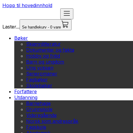
Hopp til hovedinnhold
Laster...
Se handlekurv - 0 vare
Bøker
Skjønnlitteratur
Dokumentar og fakta
Hobby og fritid
Barn og ungdom
Ung voksen
Serieromaner
Fagbøker
Skolebøker
Forfattere
Utdanning
Barnehage
Grunnskole
Videregående
Norsk som andrespråk
Fagskole