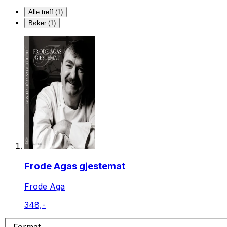
Alle treff (1)
Bøker (1)
Frode Agas gjestemat
Frode Aga
348,-
Format