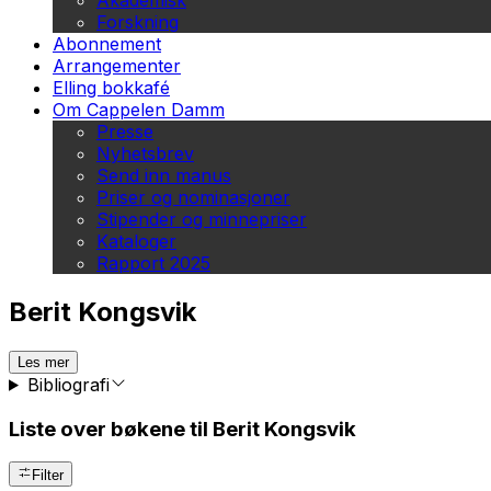
Akademisk
Forskning
Abonnement
Arrangementer
Elling bokkafé
Om Cappelen Damm
Presse
Nyhetsbrev
Send inn manus
Priser og nominasjoner
Stipender og minnepriser
Kataloger
Rapport 2025
Berit Kongsvik
Les mer
Bibliografi
Liste over bøkene til Berit Kongsvik
Filter