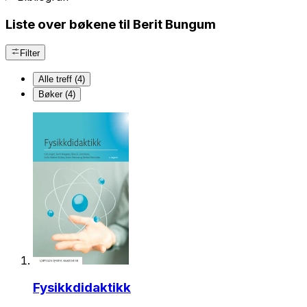
Liste over bøkene til Berit Bungum
Filter
Alle treff (4)
Bøker (4)
Fysikkdidaktikk