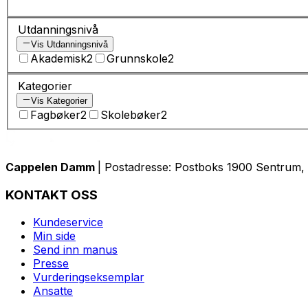
Utdanningsnivå
Vis Utdanningsnivå
Akademisk
2
Grunnskole
2
Kategorier
Vis Kategorier
Fagbøker
2
Skolebøker
2
Cappelen Damm
| Postadresse: Postboks 1900 Sentrum, 
KONTAKT OSS
Kundeservice
Min side
Send inn manus
Presse
Vurderingseksemplar
Ansatte