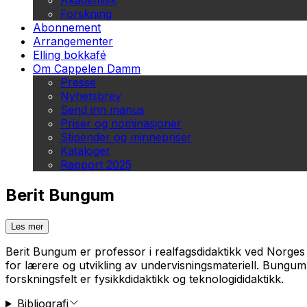
Akademisk
Forskning
Abonnement
Arrangementer
Elling bokkafé
Om Cappelen Damm
Presse
Nyhetsbrev
Send inn manus
Priser og nominasjoner
Stipender og minnepriser
Kataloger
Rapport 2025
Berit Bungum
Les mer
Berit Bungum er professor i realfagsdidaktikk ved Norges
for lærere og utvikling av undervisningsmateriell. Bungum
forskningsfelt er fysikkdidaktikk og teknologididaktikk.
Bibliografi