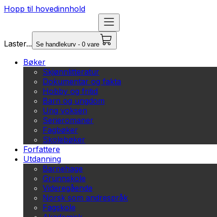
Hopp til hovedinnhold
Laster...
Se handlekurv - 0 vare
Bøker
Skjønnlitteratur
Dokumentar og fakta
Hobby og fritid
Barn og ungdom
Ung voksen
Serieromaner
Fagbøker
Skolebøker
Forfattere
Utdanning
Barnehage
Grunnskole
Videregående
Norsk som andrespråk
Fagskole