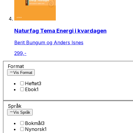
Naturfag Tema Energi i kvardagen
Berit Bungum og Anders Isnes
299,-
Format
Vis Format
Heftet
3
Ebok
1
Språk
Vis Språk
Bokmål
3
Nynorsk
1