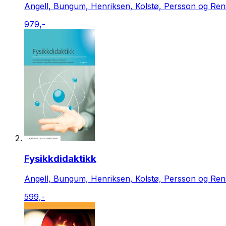
Angell, Bungum, Henriksen, Kolstø, Persson og Re
979,-
Fysikkdidaktikk
Angell, Bungum, Henriksen, Kolstø, Persson og Re
599,-