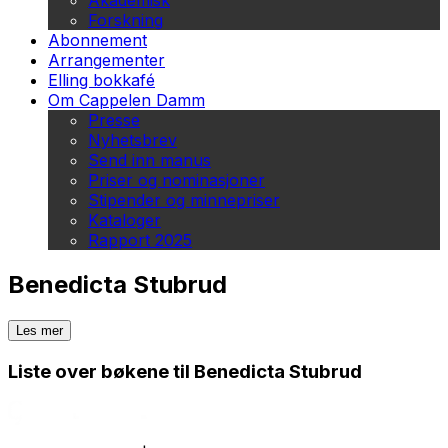
Akademisk
Forskning
Abonnement
Arrangementer
Elling bokkafé
Om Cappelen Damm
Presse
Nyhetsbrev
Send inn manus
Priser og nominasjoner
Stipender og minnepriser
Kataloger
Rapport 2025
Benedicta Stubrud
Les mer
Liste over bøkene til Benedicta Stubrud