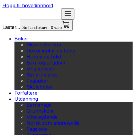
Hopp til hovedinnhold
Laster...
Se handlekurv - 0 vare
Bøker
Skjønnlitteratur
Dokumentar og fakta
Hobby og fritid
Barn og ungdom
Ung voksen
Serieromaner
Fagbøker
Skolebøker
Forfattere
Utdanning
Barnehage
Grunnskole
Videregående
Norsk som andrespråk
Fagskole