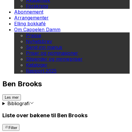
Akademisk
Forskning
Abonnement
Arrangementer
Elling bokkafé
Om Cappelen Damm
Presse
Nyhetsbrev
Send inn manus
Priser og nominasjoner
Stipender og minnepriser
Kataloger
Rapport 2025
Ben Brooks
Les mer
Bibliografi
Liste over bøkene til Ben Brooks
Filter