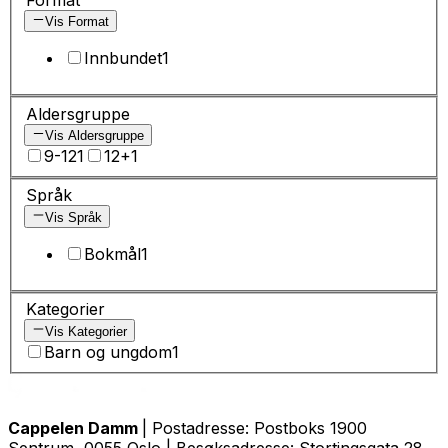
Vis Format
Innbundet
1
Aldersgruppe
Vis Aldersgruppe
9-12
1
12+
1
Språk
Vis Språk
Bokmål
1
Kategorier
Vis Kategorier
Barn og ungdom
1
Cappelen Damm
| Postadresse: Postboks 1900
Sentrum, 0055 Oslo | Besøksadresse: Stortingsgata 28,