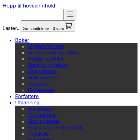
Hopp til hovedinnhold
Laster...
Se handlekurv - 0 vare
Bøker
Skjønnlitteratur
Dokumentar og fakta
Hobby og fritid
Barn og ungdom
Ung voksen
Serieromaner
Fagbøker
Skolebøker
Forfattere
Utdanning
Barnehage
Grunnskole
Videregående
Norsk som andrespråk
Fagskole