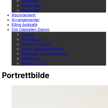
Fagskole
Akademisk
Forskning
Abonnement
Arrangementer
Elling bokkafé
Om Cappelen Damm
Presse
Nyhetsbrev
Send inn manus
Priser og nominasjoner
Stipender og minnepriser
Kataloger
Rapport 2025
Portrettbilde