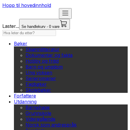
Hopp til hovedinnhold
Laster...
Se handlekurv - 0 vare
Bøker
Skjønnlitteratur
Dokumentar og fakta
Hobby og fritid
Barn og ungdom
Ung voksen
Serieromaner
Fagbøker
Skolebøker
Forfattere
Utdanning
Barnehage
Grunnskole
Videregående
Norsk som andrespråk