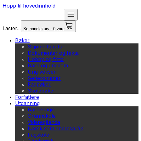
Hopp til hovedinnhold
Laster...
Se handlekurv - 0 vare
Bøker
Skjønnlitteratur
Dokumentar og fakta
Hobby og fritid
Barn og ungdom
Ung voksen
Serieromaner
Fagbøker
Skolebøker
Forfattere
Utdanning
Barnehage
Grunnskole
Videregående
Norsk som andrespråk
Fagskole