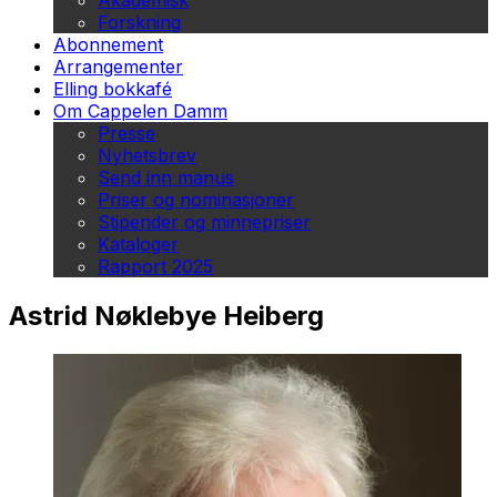
Akademisk
Forskning
Abonnement
Arrangementer
Elling bokkafé
Om Cappelen Damm
Presse
Nyhetsbrev
Send inn manus
Priser og nominasjoner
Stipender og minnepriser
Kataloger
Rapport 2025
Astrid Nøklebye Heiberg