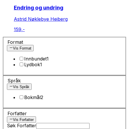
Endring og undring
Astrid Nøklebye Heiberg
159,-
Format
Vis Format
Innbundet
1
Lydbok
1
Språk
Vis Språk
Bokmål
2
Forfatter
Vis Forfatter
Søk Forfatter