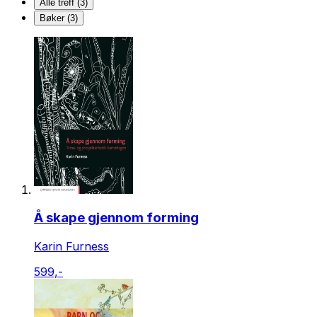
Alle treff (3)
Bøker (3)
Å skape gjennom forming
Karin Furness
599,-