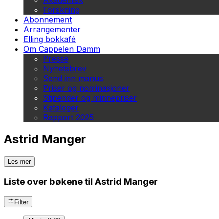
Akademisk
Forskning
Abonnement
Arrangementer
Elling bokkafé
Om Cappelen Damm
Presse
Nyhetsbrev
Send inn manus
Priser og nominasjoner
Stipender og minnepriser
Kataloger
Rapport 2025
Astrid Manger
Les mer
Liste over bøkene til Astrid Manger
Filter