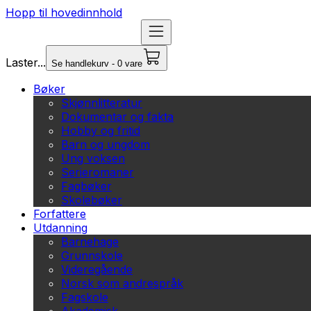
Hopp til hovedinnhold
Laster...
Se handlekurv - 0 vare
Bøker
Skjønnlitteratur
Dokumentar og fakta
Hobby og fritid
Barn og ungdom
Ung voksen
Serieromaner
Fagbøker
Skolebøker
Forfattere
Utdanning
Barnehage
Grunnskole
Videregående
Norsk som andrespråk
Fagskole