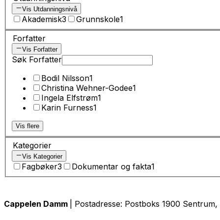
Vis Utdanningsnivå
Akademisk
3
Grunnskole
1
Forfatter
Vis Forfatter
Søk Forfatter
Bodil Nilsson
1
Christina Wehner-Godee
1
Ingela Elfstrøm
1
Karin Furness
1
Vis flere
Kategorier
Vis Kategorier
Fagbøker
3
Dokumentar og fakta
1
Cappelen Damm
| Postadresse: Postboks 1900 Sentrum, 