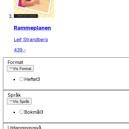
Rammeplanen
Leif Strandberg
439,-
Format
Vis Format
Heftet
3
Språk
Vis Språk
Bokmål
3
Utdanningsnivå