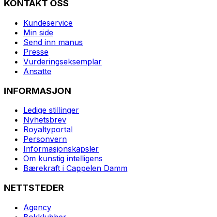
KONTAKT OSS
Kundeservice
Min side
Send inn manus
Presse
Vurderingseksemplar
Ansatte
INFORMASJON
Ledige stillinger
Nyhetsbrev
Royaltyportal
Personvern
Informasjonskapsler
Om kunstig intelligens
Bærekraft i Cappelen Damm
NETTSTEDER
Agency
Bokklubber