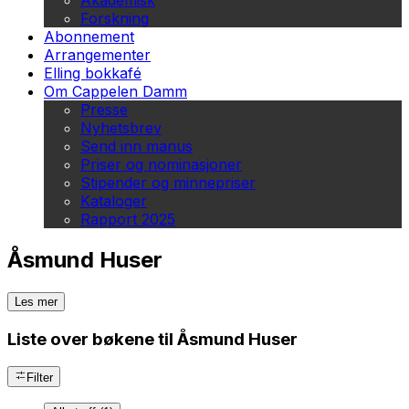
Akademisk
Forskning
Abonnement
Arrangementer
Elling bokkafé
Om Cappelen Damm
Presse
Nyhetsbrev
Send inn manus
Priser og nominasjoner
Stipender og minnepriser
Kataloger
Rapport 2025
Åsmund Huser
Les mer
Liste over bøkene til Åsmund Huser
Filter