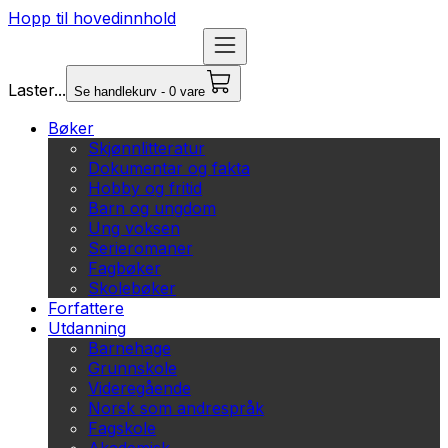
Hopp til hovedinnhold
Laster...
Se handlekurv - 0 vare
Bøker
Skjønnlitteratur
Dokumentar og fakta
Hobby og fritid
Barn og ungdom
Ung voksen
Serieromaner
Fagbøker
Skolebøker
Forfattere
Utdanning
Barnehage
Grunnskole
Videregående
Norsk som andrespråk
Fagskole