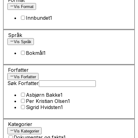
Vis Format
Innbundet
1
Språk
Vis Språk
Bokmål
1
Forfatter
Vis Forfatter
Søk Forfatter
Asbjørn Bakke
1
Per Kristian Olsen
1
Sigrid Hvidsten
1
Kategorier
Vis Kategorier
Dokumentar og fakta
1