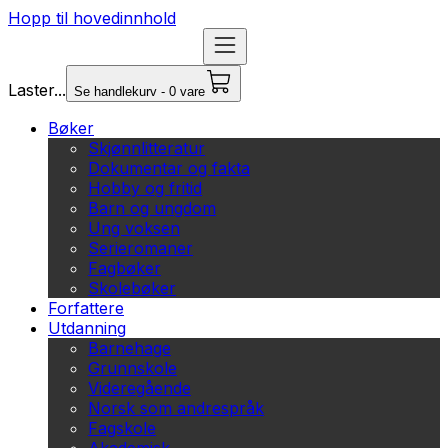
Hopp til hovedinnhold
Laster...
Se handlekurv - 0 vare
Bøker
Skjønnlitteratur
Dokumentar og fakta
Hobby og fritid
Barn og ungdom
Ung voksen
Serieromaner
Fagbøker
Skolebøker
Forfattere
Utdanning
Barnehage
Grunnskole
Videregående
Norsk som andrespråk
Fagskole