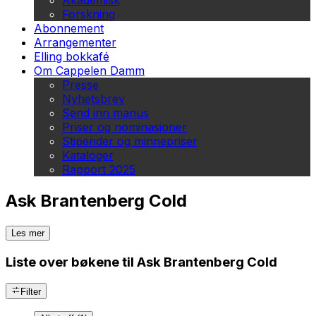
Akademisk
Forskning
Abonnement
Arrangementer
Elling bokkafé
Om Cappelen Damm
Presse
Nyhetsbrev
Send inn manus
Priser og nominasjoner
Stipender og minnepriser
Kataloger
Rapport 2025
Ask Brantenberg Cold
Les mer
Liste over bøkene til Ask Brantenberg Cold
Filter