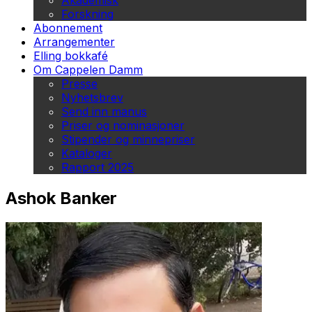
Akademisk
Forskning
Abonnement
Arrangementer
Elling bokkafé
Om Cappelen Damm
Presse
Nyhetsbrev
Send inn manus
Priser og nominasjoner
Stipender og minnepriser
Kataloger
Rapport 2025
Ashok Banker