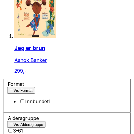
Jeg er brun
Ashok Banker
299,-
Format
Vis Format
Innbundet
1
Aldersgruppe
Vis Aldersgruppe
3-6
1