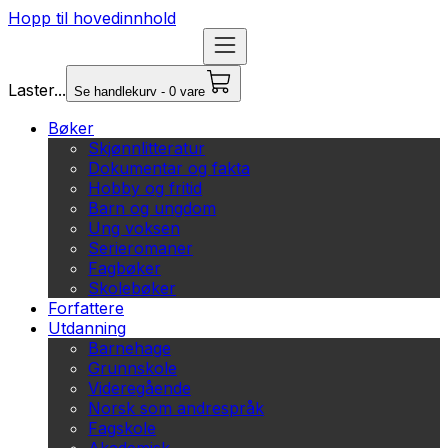
Hopp til hovedinnhold
Laster...
Se handlekurv - 0 vare
Bøker
Skjønnlitteratur
Dokumentar og fakta
Hobby og fritid
Barn og ungdom
Ung voksen
Serieromaner
Fagbøker
Skolebøker
Forfattere
Utdanning
Barnehage
Grunnskole
Videregående
Norsk som andrespråk
Fagskole