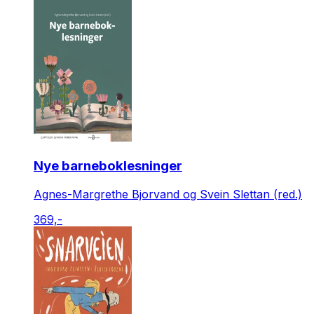
Nye barneboklesninger
Agnes-Margrethe Bjorvand og Svein Slettan (red.)
369,-