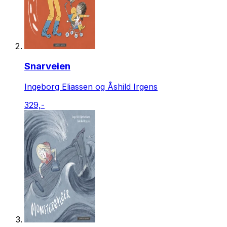
Snarveien
Ingeborg Eliassen og Åshild Irgens
329,-