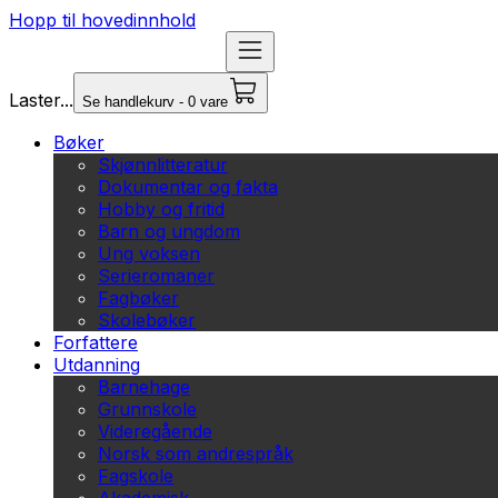
Hopp til hovedinnhold
Laster...
Se handlekurv - 0 vare
Bøker
Skjønnlitteratur
Dokumentar og fakta
Hobby og fritid
Barn og ungdom
Ung voksen
Serieromaner
Fagbøker
Skolebøker
Forfattere
Utdanning
Barnehage
Grunnskole
Videregående
Norsk som andrespråk
Fagskole