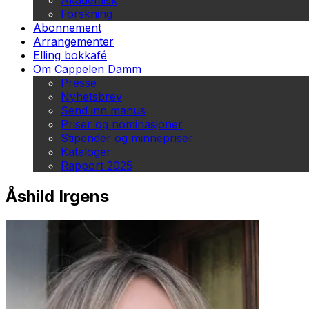
Akademisk
Forskning
Abonnement
Arrangementer
Elling bokkafé
Om Cappelen Damm
Presse
Nyhetsbrev
Send inn manus
Priser og nominasjoner
Stipender og minnepriser
Kataloger
Rapport 2025
Åshild Irgens