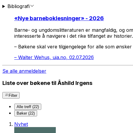
Bibliografi
«
Nye barneboklesninger
» - 2026
Barne- og ungdomslitteraturen er mangfaldig, og omf
interesserte å navigere i det rike tilfanget av historier.
– Bøkene skal vere tilgjengelege for alle som ønsker n
–
Walter Wehus, uia.no, 02.07.2026
Se alle anmeldelser
Liste over bøkene til Åshild Irgens
Filter
Alle treff (22)
Bøker (22)
Nyhet