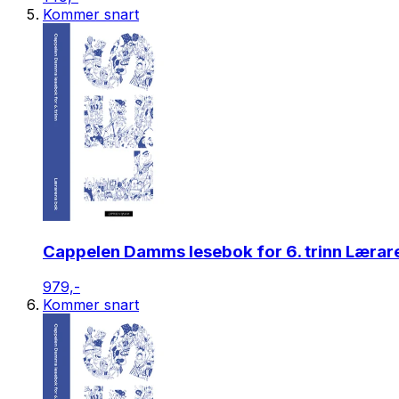
Kommer snart
Cappelen Damms lesebok for 6. trinn Lærar
979,-
Kommer snart