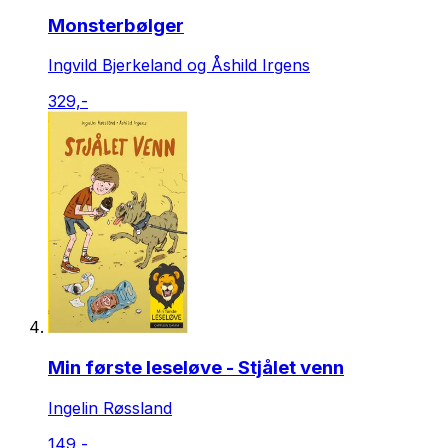
Monsterbølger
Ingvild Bjerkeland og Åshild Irgens
329,-
Min første leseløve - Stjålet venn
Ingelin Røssland
149,-