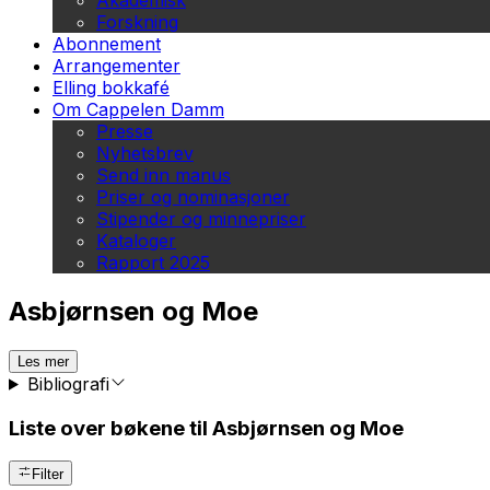
Akademisk
Forskning
Abonnement
Arrangementer
Elling bokkafé
Om Cappelen Damm
Presse
Nyhetsbrev
Send inn manus
Priser og nominasjoner
Stipender og minnepriser
Kataloger
Rapport 2025
Asbjørnsen og Moe
Les mer
Bibliografi
Liste over bøkene til Asbjørnsen og Moe
Filter