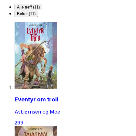
Alle treff (11)
Bøker (11)
Eventyr om troll
Asbjørnsen og Moe
299,-