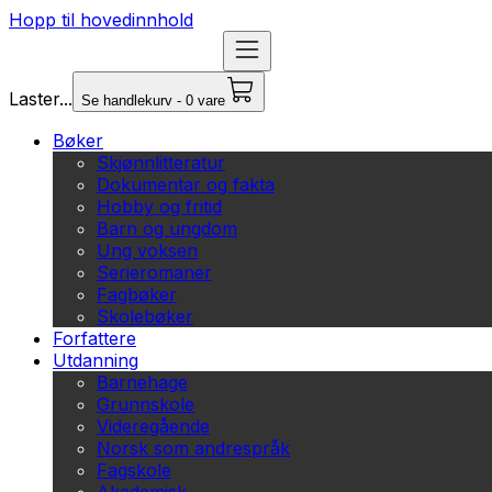
Hopp til hovedinnhold
Laster...
Se handlekurv - 0 vare
Bøker
Skjønnlitteratur
Dokumentar og fakta
Hobby og fritid
Barn og ungdom
Ung voksen
Serieromaner
Fagbøker
Skolebøker
Forfattere
Utdanning
Barnehage
Grunnskole
Videregående
Norsk som andrespråk
Fagskole