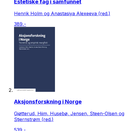
Estetiske fag i samfunnet
Henrik Holm og Anastasiya Alexeeva (red.)
389,-
Aksjonsforskning i Norge
Gjøtterud, Hiim, Husebø, Jensen, Steen-Olsen og
Stjernstrøm (red.)
539,-