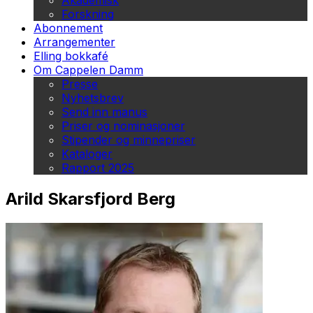
Akademisk
Forskning
Abonnement
Arrangementer
Elling bokkafé
Om Cappelen Damm
Presse
Nyhetsbrev
Send inn manus
Priser og nominasjoner
Stipender og minnepriser
Kataloger
Rapport 2025
Arild Skarsfjord Berg