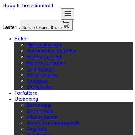
Hopp til hovedinnhold
Laster...
Se handlekurv - 0 vare
Bøker
Skjønnlitteratur
Dokumentar og fakta
Hobby og fritid
Barn og ungdom
Ung voksen
Serieromaner
Fagbøker
Skolebøker
Forfattere
Utdanning
Barnehage
Grunnskole
Videregående
Norsk som andrespråk
Fagskole