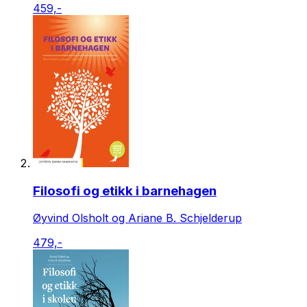
459,-
Filosofi og etikk i barnehagen
Øyvind Olsholt og Ariane B. Schjelderup
479,-