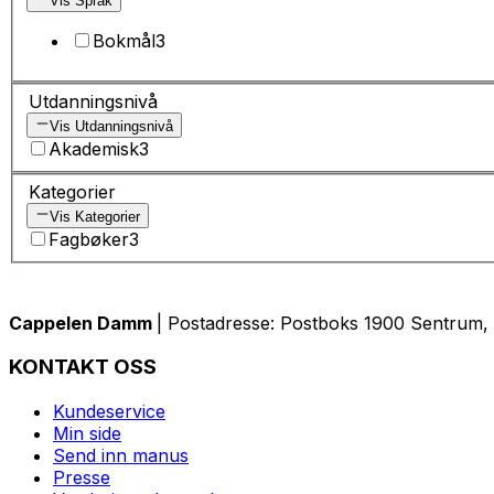
Vis Språk
Bokmål
3
Utdanningsnivå
Vis Utdanningsnivå
Akademisk
3
Kategorier
Vis Kategorier
Fagbøker
3
Cappelen Damm
| Postadresse: Postboks 1900 Sentrum, 
KONTAKT OSS
Kundeservice
Min side
Send inn manus
Presse