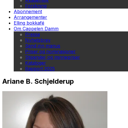
Akademisk
Forskning
Abonnement
Arrangementer
Elling bokkafé
Om Cappelen Damm
Presse
Nyhetsbrev
Send inn manus
Priser og nominasjoner
Stipender og minnepriser
Kataloger
Rapport 2025
Ariane B. Schjelderup