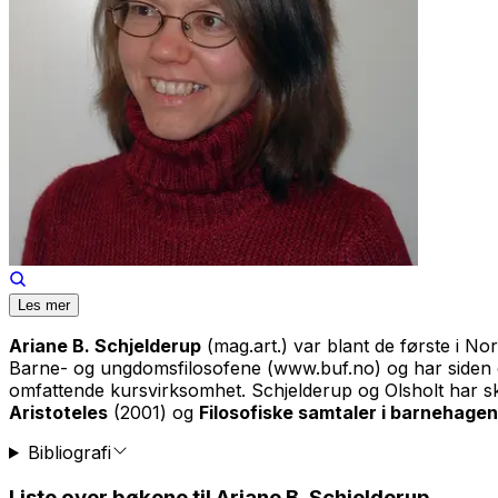
Les mer
Ariane B. Schjelderup
(mag.art.) var blant de første i No
Barne- og ungdomsfilosofene (www.buf.no) og har siden oppr
omfattende kursvirksomhet. Schjelderup og Olsholt har s
Aristoteles
(2001) og
Filosofiske samtaler i barnehagen
Bibliografi
Liste over bøkene til Ariane B. Schjelderup