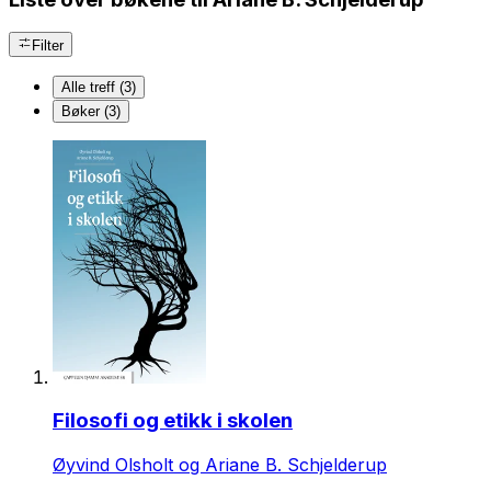
Filter
Alle treff (3)
Bøker (3)
Filosofi og etikk i skolen
Øyvind Olsholt og Ariane B. Schjelderup