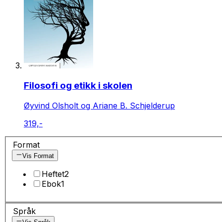
Filosofi og etikk i skolen
Øyvind Olsholt og Ariane B. Schjelderup
319,-
Format
Vis Format
Heftet
2
Ebok
1
Språk