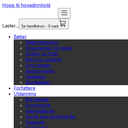
Hopp til hovedinnhold
Laster...
Se handlekurv - 0 vare
Bøker
Skjønnlitteratur
Dokumentar og fakta
Hobby og fritid
Barn og ungdom
Ung voksen
Serieromaner
Fagbøker
Skolebøker
Forfattere
Utdanning
Barnehage
Grunnskole
Videregående
Norsk som andrespråk
Fagskole