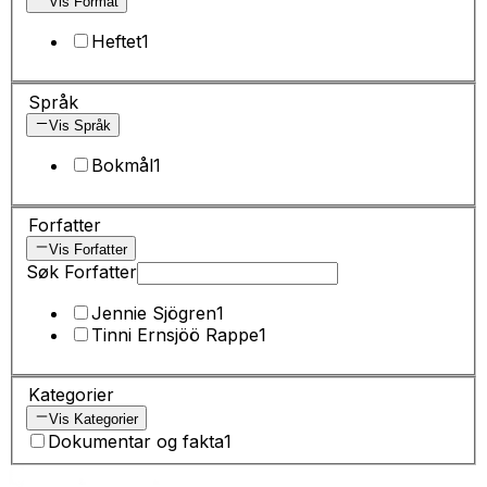
Vis Format
Heftet
1
Språk
Vis Språk
Bokmål
1
Forfatter
Vis Forfatter
Søk Forfatter
Jennie Sjögren
1
Tinni Ernsjöö Rappe
1
Kategorier
Vis Kategorier
Dokumentar og fakta
1