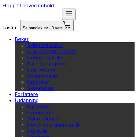
Hopp til hovedinnhold
Laster...
Se handlekurv - 0 vare
Bøker
Skjønnlitteratur
Dokumentar og fakta
Hobby og fritid
Barn og ungdom
Ung voksen
Serieromaner
Fagbøker
Skolebøker
Forfattere
Utdanning
Barnehage
Grunnskole
Videregående
Norsk som andrespråk
Fagskole