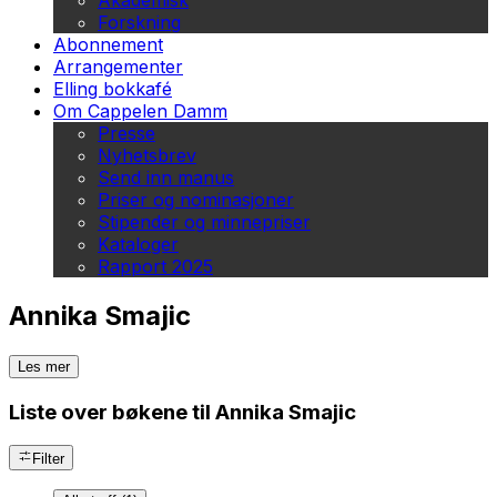
Akademisk
Forskning
Abonnement
Arrangementer
Elling bokkafé
Om Cappelen Damm
Presse
Nyhetsbrev
Send inn manus
Priser og nominasjoner
Stipender og minnepriser
Kataloger
Rapport 2025
Annika Smajic
Les mer
Liste over bøkene til Annika Smajic
Filter