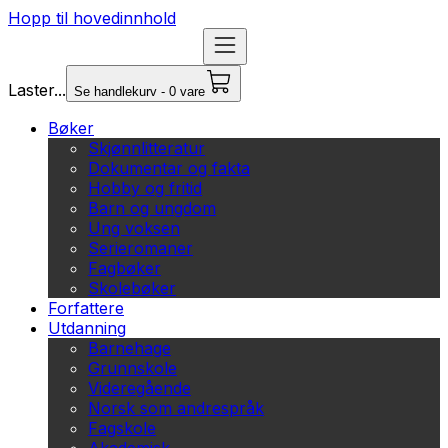
Hopp til hovedinnhold
Laster...
Se handlekurv - 0 vare
Bøker
Skjønnlitteratur
Dokumentar og fakta
Hobby og fritid
Barn og ungdom
Ung voksen
Serieromaner
Fagbøker
Skolebøker
Forfattere
Utdanning
Barnehage
Grunnskole
Videregående
Norsk som andrespråk
Fagskole