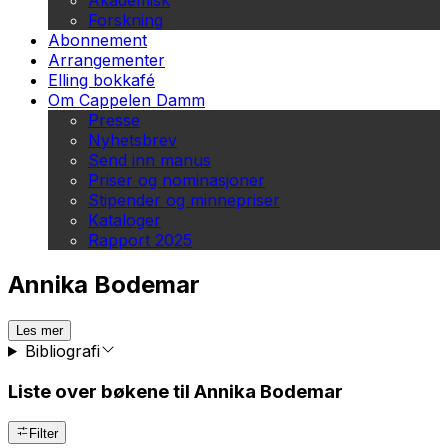
Akademisk
Forskning
Abonnement
Arrangementer
Elling bokkafé
Om Cappelen Damm
Presse
Nyhetsbrev
Send inn manus
Priser og nominasjoner
Stipender og minnepriser
Kataloger
Rapport 2025
Annika Bodemar
Les mer
Bibliografi
Liste over bøkene til Annika Bodemar
Filter