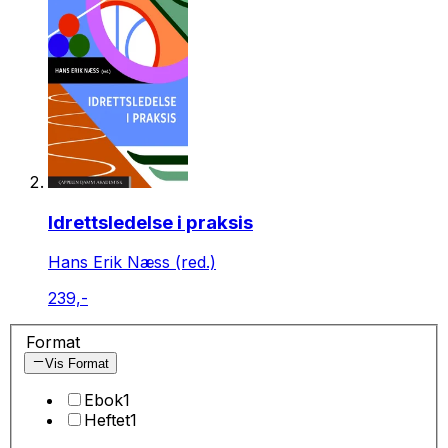
Idrettsledelse i praksis
Hans Erik Næss (red.)
239,-
Format
Vis Format
Ebok
1
Heftet
1