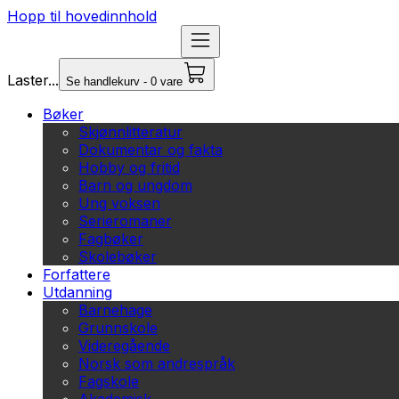
Hopp til hovedinnhold
Laster...
Se handlekurv - 0 vare
Bøker
Skjønnlitteratur
Dokumentar og fakta
Hobby og fritid
Barn og ungdom
Ung voksen
Serieromaner
Fagbøker
Skolebøker
Forfattere
Utdanning
Barnehage
Grunnskole
Videregående
Norsk som andrespråk
Fagskole