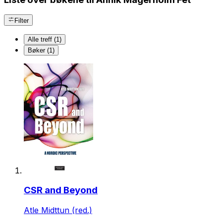
Filter
Alle treff (1)
Bøker (1)
CSR and Beyond
Atle Midttun (red.)