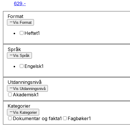
629,-
Format
Vis Format
Heftet
1
Språk
Vis Språk
Engelsk
1
Utdanningsnivå
Vis Utdanningsnivå
Akademisk
1
Kategorier
Vis Kategorier
Dokumentar og fakta
1
Fagbøker
1