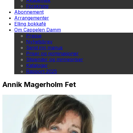
Akademisk
Forskning
Abonnement
Arrangementer
Elling bokkafé
Om Cappelen Damm
Presse
Nyhetsbrev
Send inn manus
Priser og nominasjoner
Stipender og minnepriser
Kataloger
Rapport 2025
Annik Magerholm Fet