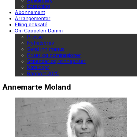
Akademisk
Forskning
Abonnement
Arrangementer
Elling bokkafé
Om Cappelen Damm
Presse
Nyhetsbrev
Send inn manus
Priser og nominasjoner
Stipender og minnepriser
Kataloger
Rapport 2025
Annemarte Moland