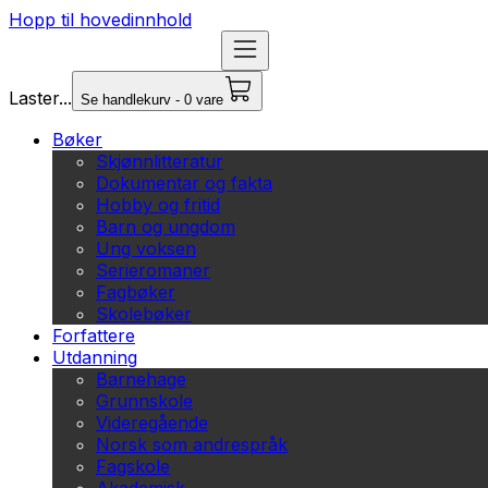
Hopp til hovedinnhold
Laster...
Se handlekurv - 0 vare
Bøker
Skjønnlitteratur
Dokumentar og fakta
Hobby og fritid
Barn og ungdom
Ung voksen
Serieromaner
Fagbøker
Skolebøker
Forfattere
Utdanning
Barnehage
Grunnskole
Videregående
Norsk som andrespråk
Fagskole