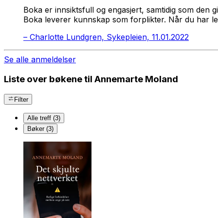
Boka er innsiktsfull og engasjert, samtidig som den g
Boka leverer kunnskap som forplikter. Når du har les
–
Charlotte Lundgren, Sykepleien, 11.01.2022
Se alle anmeldelser
Liste over bøkene til Annemarte Moland
Filter
Alle treff (3)
Bøker (3)