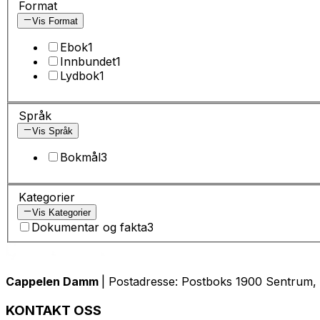
Format
Vis Format
Ebok
1
Innbundet
1
Lydbok
1
Språk
Vis Språk
Bokmål
3
Kategorier
Vis Kategorier
Dokumentar og fakta
3
Cappelen Damm
| Postadresse: Postboks 1900 Sentrum, 
KONTAKT OSS