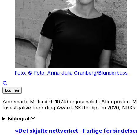
Foto: © Foto: Anna-Julia Granberg/Blunderbuss
Les mer
Annemarte Moland (f. 1974) er journalist i Aftenposten. 
Investigative Reporting Award, SKUP-diplom 2020, NRKs st
Bibliografi
«
Det skjulte nettverket - Farlige forbindels