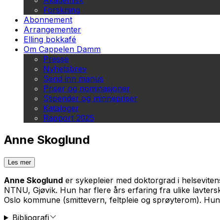
Akademisk
Forskning
Abonnement
Arrangementer
Elling bokkafé
Om Cappelen Damm
Presse
Nyhetsbrev
Send inn manus
Priser og nominasjoner
Stipender og minnepriser
Kataloger
Rapport 2025
Anne Skoglund
Les mer
Anne Skoglund
er sykepleier med doktorgrad i helseviten
NTNU, Gjøvik. Hun har flere års erfaring fra ulike lavterske
Oslo kommune (smittevern, feltpleie og sprøyterom). Hun
Bibliografi