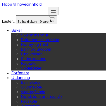
Hopp til hovedinnhold
Laster...
Se handlekurv - 0 vare
Bøker
Skjønnlitteratur
Dokumentar og fakta
Hobby og fritid
Barn og ungdom
Ung voksen
Serieromaner
Fagbøker
Skolebøker
Forfattere
Utdanning
Barnehage
Grunnskole
Videregående
Norsk som andrespråk
Fagskole