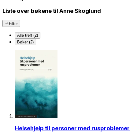
Liste over bøkene til Anne Skoglund
Filter
Alle treff (2)
Bøker (2)
Helsehjelp til personer med rusproblemer