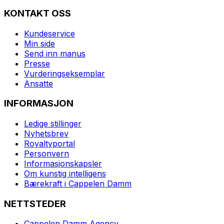
KONTAKT OSS
Kundeservice
Min side
Send inn manus
Presse
Vurderingseksemplar
Ansatte
INFORMASJON
Ledige stillinger
Nyhetsbrev
Royaltyportal
Personvern
Informasjonskapsler
Om kunstig intelligens
Bærekraft i Cappelen Damm
NETTSTEDER
Cappelen Damm Agency