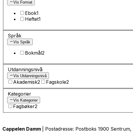
Vis Format
Ebok
1
Heftet
1
Språk
Vis Språk
Bokmål
2
Utdanningsnivå
Vis Utdanningsnivå
Akademisk
2
Fagskole
2
Kategorier
Vis Kategorier
Fagbøker
2
Cappelen Damm
| Postadresse: Postboks 1900 Sentrum, 