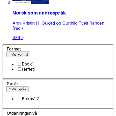
Norsk som andrespråk
Ann-Kristin H. Gujord og Gunhild Tveit Randen
(red.)
439,-
Format
Vis Format
Ebok
1
Heftet
1
Språk
Vis Språk
Bokmål
2
Utdanningsnivå