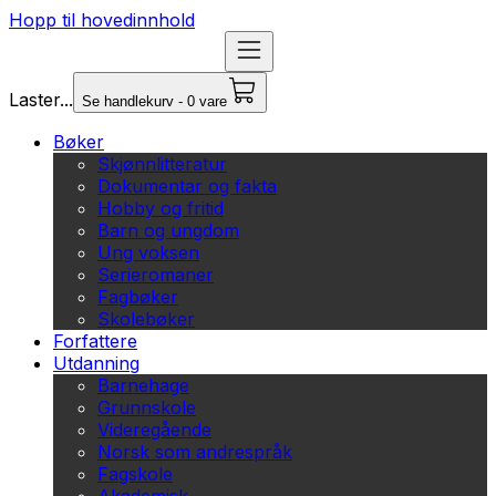
Hopp til hovedinnhold
Laster...
Se handlekurv - 0 vare
Bøker
Skjønnlitteratur
Dokumentar og fakta
Hobby og fritid
Barn og ungdom
Ung voksen
Serieromaner
Fagbøker
Skolebøker
Forfattere
Utdanning
Barnehage
Grunnskole
Videregående
Norsk som andrespråk
Fagskole