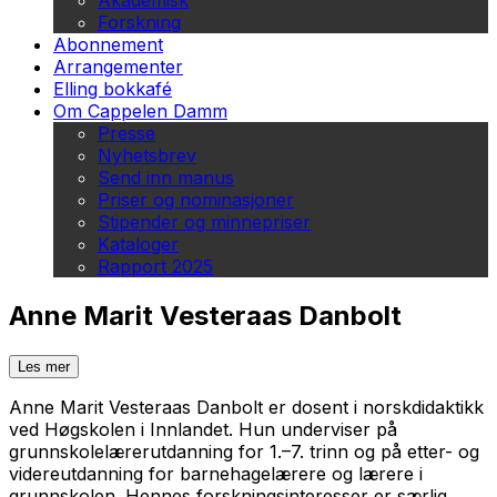
Akademisk
Forskning
Abonnement
Arrangementer
Elling bokkafé
Om Cappelen Damm
Presse
Nyhetsbrev
Send inn manus
Priser og nominasjoner
Stipender og minnepriser
Kataloger
Rapport 2025
Anne Marit Vesteraas Danbolt
Les mer
Anne Marit Vesteraas Danbolt er dosent i norskdidaktikk
ved Høgskolen i Innlandet. Hun underviser på
grunnskolelærerutdanning for 1.–7. trinn og på etter- og
videreutdanning for barnehagelærere og lærere i
grunnskolen. Hennes forskningsinteresser er særlig