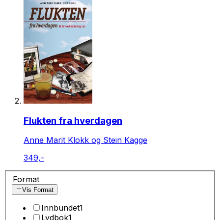
Flukten fra hverdagen
Anne Marit Klokk og Stein Kagge
349,-
Format
Vis Format
Innbundet
1
Lydbok
1