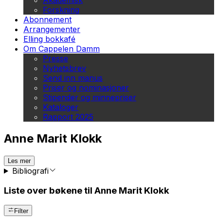
Akademisk
Forskning
Abonnement
Arrangementer
Elling bokkafé
Om Cappelen Damm
Presse
Nyhetsbrev
Send inn manus
Priser og nominasjoner
Stipender og minnepriser
Kataloger
Rapport 2025
Anne Marit Klokk
Les mer
Bibliografi
Liste over bøkene til Anne Marit Klokk
Filter