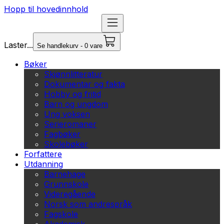
Hopp til hovedinnhold
Laster...
Se handlekurv - 0 vare
Bøker
Skjønnlitteratur
Dokumentar og fakta
Hobby og fritid
Barn og ungdom
Ung voksen
Serieromaner
Fagbøker
Skolebøker
Forfattere
Utdanning
Barnehage
Grunnskole
Videregående
Norsk som andrespråk
Fagskole