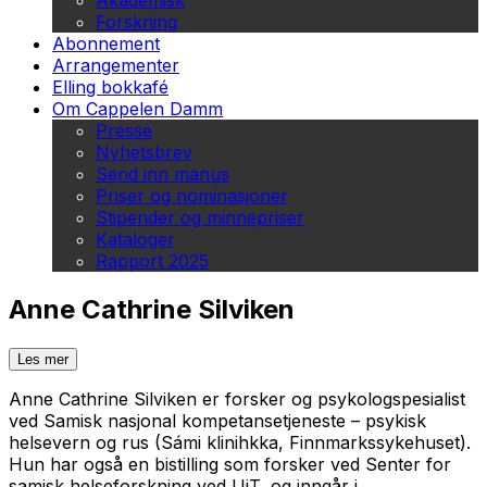
Akademisk
Forskning
Abonnement
Arrangementer
Elling bokkafé
Om Cappelen Damm
Presse
Nyhetsbrev
Send inn manus
Priser og nominasjoner
Stipender og minnepriser
Kataloger
Rapport 2025
Anne Cathrine Silviken
Les mer
Anne Cathrine Silviken er forsker og psykologspesialist
ved Samisk nasjonal kompetansetjeneste – psykisk
helsevern og rus (Sámi klinihkka, Finnmarkssykehuset).
Hun har også en bistilling som forsker ved Senter for
samisk helseforskning ved UiT, og inngår i