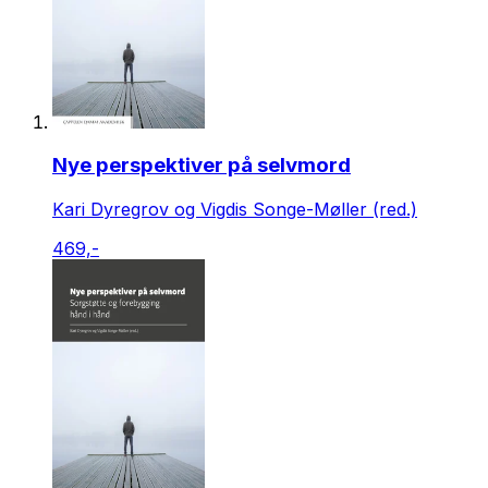
Nye perspektiver på selvmord
Kari Dyregrov og Vigdis Songe-Møller (red.)
469,-