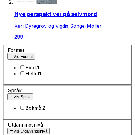
Nye perspektiver på selvmord
Kari Dyregrov og Vigdis Songe-Møller
299,-
Format
Vis Format
Ebok
1
Heftet
1
Språk
Vis Språk
Bokmål
2
Utdanningsnivå
Vis Utdanningsnivå