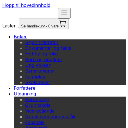
Hopp til hovedinnhold
Laster...
Se handlekurv - 0 vare
Bøker
Skjønnlitteratur
Dokumentar og fakta
Hobby og fritid
Barn og ungdom
Ung voksen
Serieromaner
Fagbøker
Skolebøker
Forfattere
Utdanning
Barnehage
Grunnskole
Videregående
Norsk som andrespråk
Fagskole