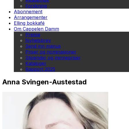
Akademisk
Forskning
Abonnement
Arrangementer
Elling bokkafé
Om Cappelen Damm
Presse
Nyhetsbrev
Send inn manus
Priser og nominasjoner
Stipender og minnepriser
Kataloger
Rapport 2025
Anna Svingen-Austestad