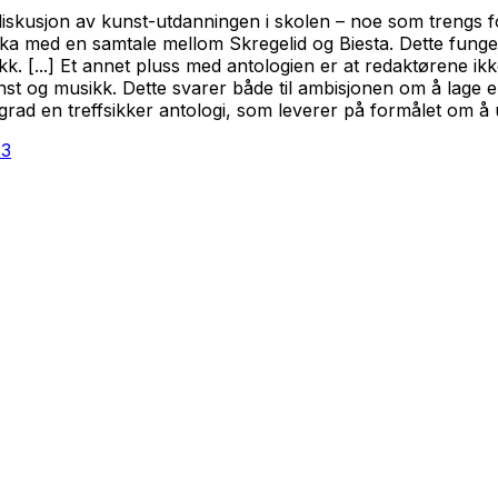
diskusjon av kunst-utdanningen i skolen – noe som trengs fo
boka med en samtale mellom Skregelid og Biesta. Dette fung
ikk. [...] Et annet pluss med antologien er at redaktørene i
nst og musikk. Dette svarer både til ambisjonen om å lage
r grad en treffsikker antologi, som leverer på formålet om å
23