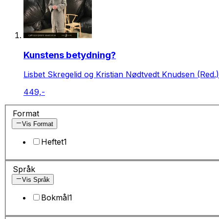
Kunstens betydning?
Lisbet Skregelid og Kristian Nødtvedt Knudsen (Red.)
449,-
Format
Vis Format
Heftet
1
Språk
Vis Språk
Bokmål
1