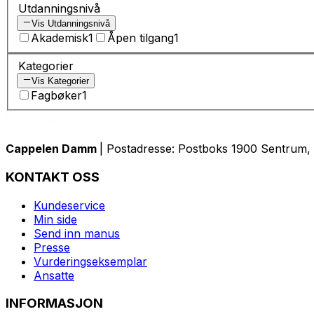
Utdanningsnivå
Vis Utdanningsnivå
Akademisk
1
Åpen tilgang
1
Kategorier
Vis Kategorier
Fagbøker
1
Cappelen Damm
| Postadresse: Postboks 1900 Sentrum, 
KONTAKT OSS
Kundeservice
Min side
Send inn manus
Presse
Vurderingseksemplar
Ansatte
INFORMASJON