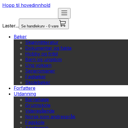
Hopp til hovedinnhold
Laster...
Se handlekurv - 0 vare
Bøker
Skjønnlitteratur
Dokumentar og fakta
Hobby og fritid
Barn og ungdom
Ung voksen
Serieromaner
Fagbøker
Skolebøker
Forfattere
Utdanning
Barnehage
Grunnskole
Videregående
Norsk som andrespråk
Fagskole