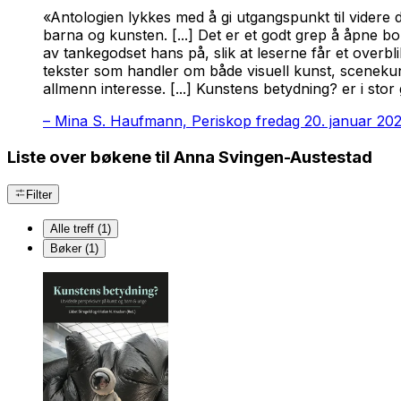
«Antologien lykkes med å gi utgangspunkt til videre 
barna og kunsten. [...] Det er et godt grep å åpne 
av tankegodset hans på, slik at leserne får et overbl
tekster som handler om både visuell kunst, sceneku
allmenn interesse. [...] Kunstens betydning? er i sto
–
Mina S. Haufmann, Periskop fredag 20. januar 20
Liste over bøkene til Anna Svingen-Austestad
Filter
Alle treff (1)
Bøker (1)