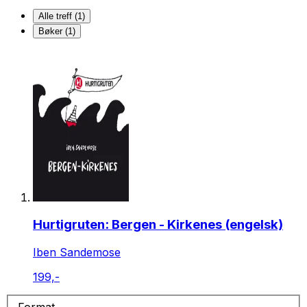
Alle treff (1)
Bøker (1)
Hurtigruten: Bergen - Kirkenes (engelsk)
Iben Sandemose
199,-
Format