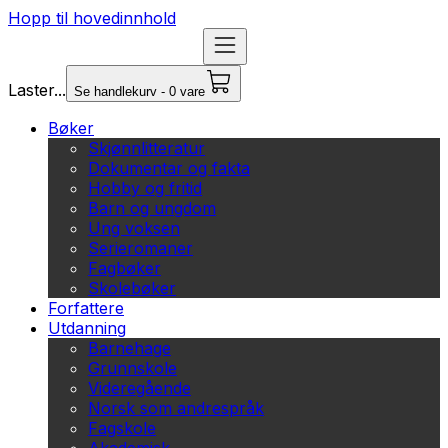
Hopp til hovedinnhold
Laster...
Se handlekurv - 0 vare
Bøker
Skjønnlitteratur
Dokumentar og fakta
Hobby og fritid
Barn og ungdom
Ung voksen
Serieromaner
Fagbøker
Skolebøker
Forfattere
Utdanning
Barnehage
Grunnskole
Videregående
Norsk som andrespråk
Fagskole