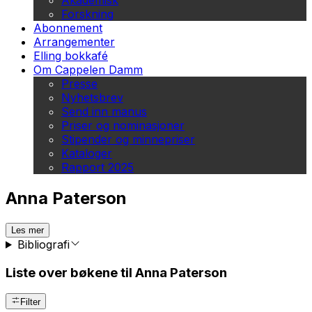
Akademisk
Forskning
Abonnement
Arrangementer
Elling bokkafé
Om Cappelen Damm
Presse
Nyhetsbrev
Send inn manus
Priser og nominasjoner
Stipender og minnepriser
Kataloger
Rapport 2025
Anna Paterson
Les mer
Bibliografi
Liste over bøkene til Anna Paterson
Filter