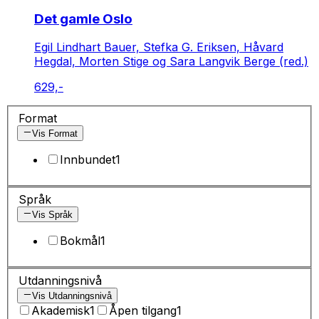
Det gamle Oslo
Egil Lindhart Bauer, Stefka G. Eriksen, Håvard
Hegdal, Morten Stige og Sara Langvik Berge (red.)
629,-
Format
Vis Format
Innbundet
1
Språk
Vis Språk
Bokmål
1
Utdanningsnivå
Vis Utdanningsnivå
Akademisk
1
Åpen tilgang
1