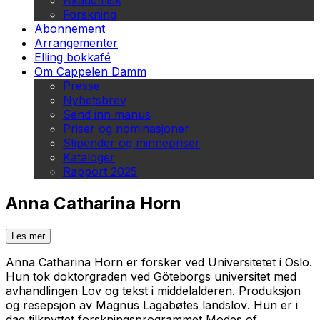
Akademisk
Forskning
Abonnement
Arrangementer
Elling bokkafé
Om Cappelen Damm
Presse
Nyhetsbrev
Send inn manus
Priser og nominasjoner
Stipender og minnepriser
Kataloger
Rapport 2025
Anna Catharina Horn
Les mer
Anna Catharina Horn er forsker ved Universitetet i Oslo.
Hun tok doktorgraden ved Göteborgs universitet med
avhandlingen
Lov og tekst i middelalderen. Produksjon
og resepsjon av Magnus Lagabøtes landslov
. Hun er i
dag tilknyttet forskningsprogrammet Modes of