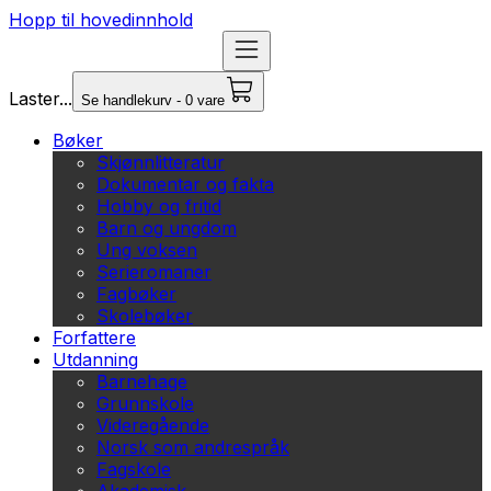
Hopp til hovedinnhold
Laster...
Se handlekurv - 0 vare
Bøker
Skjønnlitteratur
Dokumentar og fakta
Hobby og fritid
Barn og ungdom
Ung voksen
Serieromaner
Fagbøker
Skolebøker
Forfattere
Utdanning
Barnehage
Grunnskole
Videregående
Norsk som andrespråk
Fagskole