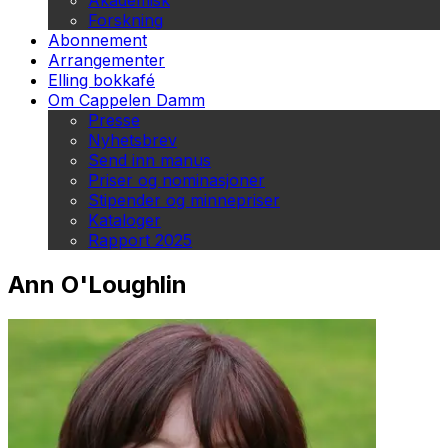
Akademisk
Forskning
Abonnement
Arrangementer
Elling bokkafé
Om Cappelen Damm
Presse
Nyhetsbrev
Send inn manus
Priser og nominasjoner
Stipender og minnepriser
Kataloger
Rapport 2025
Ann O'Loughlin