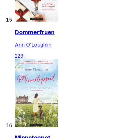
Dommerfruen
Ann O'Loughlin
229,-
Minneteppet