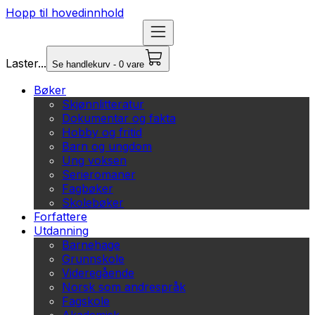
Hopp til hovedinnhold
Laster...
Se handlekurv - 0 vare
Bøker
Skjønnlitteratur
Dokumentar og fakta
Hobby og fritid
Barn og ungdom
Ung voksen
Serieromaner
Fagbøker
Skolebøker
Forfattere
Utdanning
Barnehage
Grunnskole
Videregående
Norsk som andrespråk
Fagskole