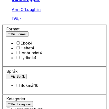
Ann O'Loughlin
199,-
Format
Vis Format
Ebok
4
Heftet
4
Innbundet
4
Lydbok
4
Språk
Vis Språk
Bokmål
16
Kategorier
Vis Kategorier