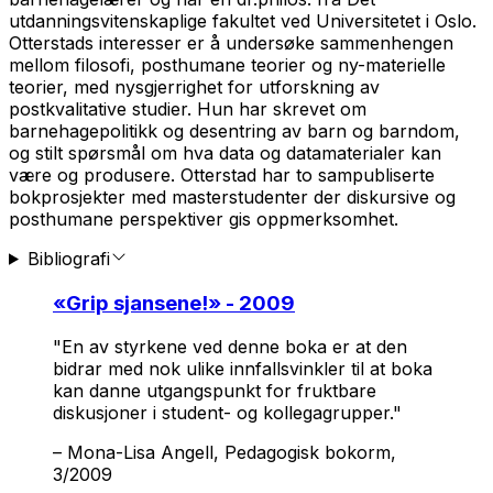
utdanningsvitenskaplige fakultet ved Universitetet i Oslo.
Otterstads interesser er å undersøke sammenhengen
mellom filosofi, posthumane teorier og ny-materielle
teorier, med nysgjerrighet for utforskning av
postkvalitative studier. Hun har skrevet om
barnehagepolitikk og desentring av barn og barndom,
og stilt spørsmål om hva data og datamaterialer kan
være og produsere. Otterstad har to sampubliserte
bokprosjekter med masterstudenter der diskursive og
posthumane perspektiver gis oppmerksomhet.
Bibliografi
«
Grip sjansene!
» - 2009
"En av styrkene ved denne boka er at den
bidrar med nok ulike innfallsvinkler til at boka
kan danne utgangspunkt for fruktbare
diskusjoner i student- og kollegagrupper."
–
Mona-Lisa Angell, Pedagogisk bokorm,
3/2009