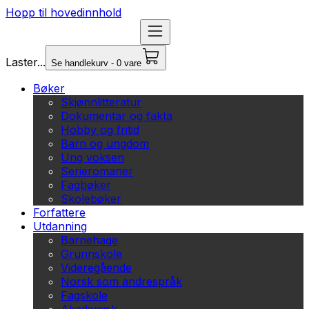
Hopp til hovedinnhold
Laster...
Se handlekurv - 0 vare
Bøker
Skjønnlitteratur
Dokumentar og fakta
Hobby og fritid
Barn og ungdom
Ung voksen
Serieromaner
Fagbøker
Skolebøker
Forfattere
Utdanning
Barnehage
Grunnskole
Videregående
Norsk som andrespråk
Fagskole