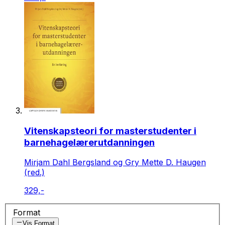
Vitenskapsteori for masterstudenter i
barnehagelærerutdanningen
Mirjam Dahl Bergsland og Gry Mette D. Haugen
(red.)
329,-
Format
Vis Format