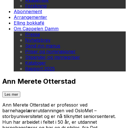
Akademisk
Forskning
Abonnement
Arrangementer
Elling bokkafé
Om Cappelen Damm
Presse
Nyhetsbrev
Send inn manus
Priser og nominasjoner
Stipender og minnepriser
Kataloger
Rapport 2025
Ann Merete Otterstad
Les mer
Ann Merete Otterstad er professor ved
barnehagelærerutdanningen ved OsloMet –
storbyuniversitetet og er nå tilknyttet seniorsenteret.
Hun har arbeidet i feltet i 50 år, er utdannet
barnehagelærer og har en dr.philos. fra Det