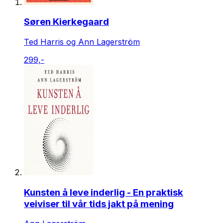
Søren Kierkegaard
Ted Harris og Ann Lagerström
299,-
Kunsten å leve inderlig - En praktisk
veiviser til vår tids jakt på mening