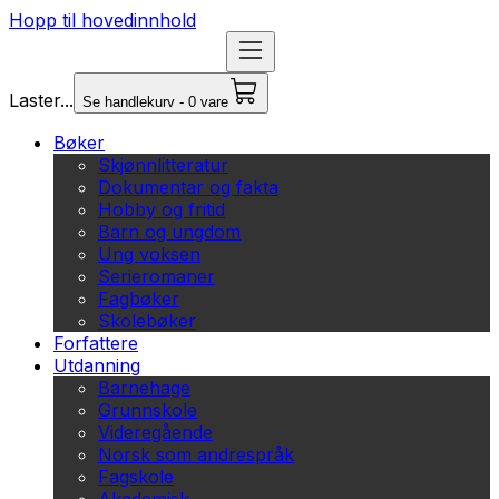
Hopp til hovedinnhold
Laster...
Se handlekurv - 0 vare
Bøker
Skjønnlitteratur
Dokumentar og fakta
Hobby og fritid
Barn og ungdom
Ung voksen
Serieromaner
Fagbøker
Skolebøker
Forfattere
Utdanning
Barnehage
Grunnskole
Videregående
Norsk som andrespråk
Fagskole