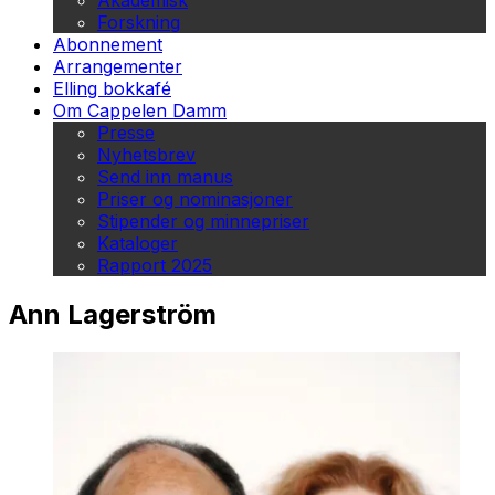
Akademisk
Forskning
Abonnement
Arrangementer
Elling bokkafé
Om Cappelen Damm
Presse
Nyhetsbrev
Send inn manus
Priser og nominasjoner
Stipender og minnepriser
Kataloger
Rapport 2025
Ann Lagerström