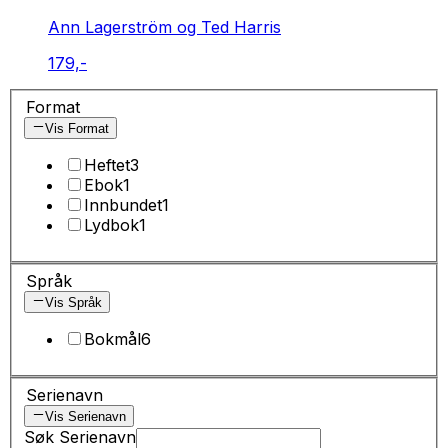
Ann Lagerström og Ted Harris
179,-
Format
Vis Format
Heftet
3
Ebok
1
Innbundet
1
Lydbok
1
Språk
Vis Språk
Bokmål
6
Serienavn
Vis Serienavn
Søk Serienavn