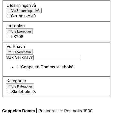
Utdanningsnivå
Vis Utdanningsnivå
Grunnskole
8
Læreplan
Vis Læreplan
LK20
8
Verknavn
Vis Verknavn
Søk Verknavn
Cappelen Damms lesebok
8
Kategorier
Vis Kategorier
Skolebøker
8
Cappelen Damm
| Postadresse: Postboks 1900