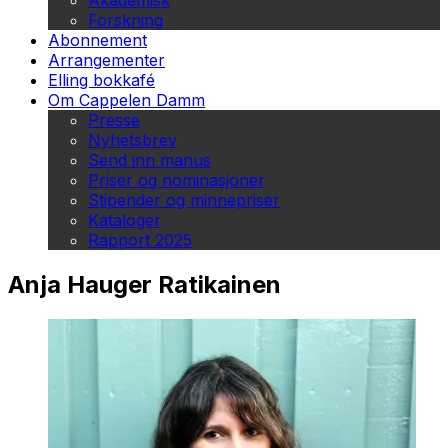
Akademisk
Forskning
Abonnement
Arrangementer
Elling bokkafé
Om Cappelen Damm
Presse
Nyhetsbrev
Send inn manus
Priser og nominasjoner
Stipender og minnepriser
Kataloger
Rapport 2025
Anja Hauger Ratikainen