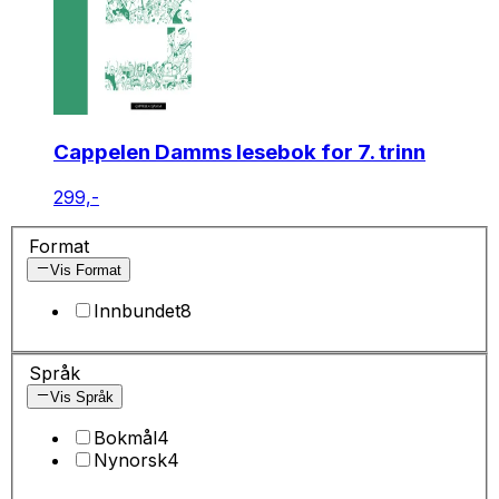
Cappelen Damms lesebok for 7. trinn
299,-
Format
Vis Format
Innbundet
8
Språk
Vis Språk
Bokmål
4
Nynorsk
4