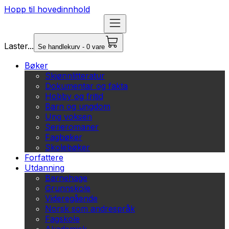
Hopp til hovedinnhold
Laster...
Se handlekurv - 0 vare
Bøker
Skjønnlitteratur
Dokumentar og fakta
Hobby og fritid
Barn og ungdom
Ung voksen
Serieromaner
Fagbøker
Skolebøker
Forfattere
Utdanning
Barnehage
Grunnskole
Videregående
Norsk som andrespråk
Fagskole