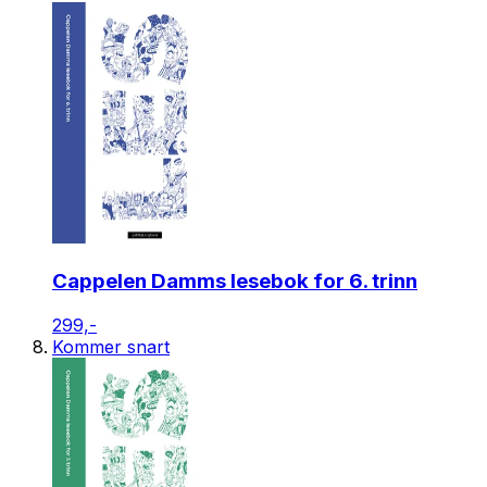
Cappelen Damms lesebok for 6. trinn
299,-
Kommer snart