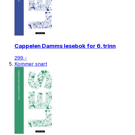
Cappelen Damms lesebok for 6. trinn
299,-
Kommer snart