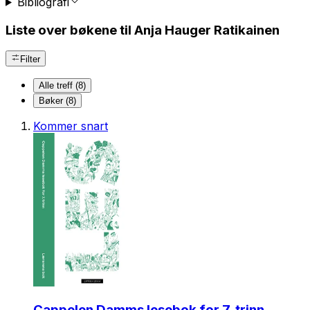
Bibliografi
Liste over bøkene til Anja Hauger Ratikainen
Filter
Alle treff (8)
Bøker (8)
Kommer snart
Cappelen Damms lesebok for 7. trinn