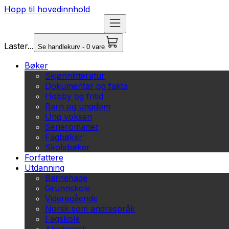
Hopp til hovedinnhold
Laster...
Se handlekurv - 0 vare
Bøker
Skjønnlitteratur
Dokumentar og fakta
Hobby og fritid
Barn og ungdom
Ung voksen
Serieromaner
Fagbøker
Skolebøker
Forfattere
Utdanning
Barnehage
Grunnskole
Videregående
Norsk som andrespråk
Fagskole