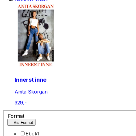
Innerst inne
Anita Skorgan
329,-
Format
Vis Format
Ebok
1