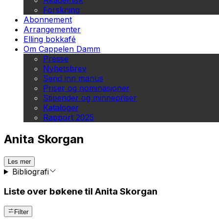
Akademisk
Forskning
Abonnement
Arrangementer
Elling bokkafé
Om Cappelen Damm
Presse
Nyhetsbrev
Send inn manus
Priser og nominasjoner
Stipender og minnepriser
Kataloger
Rapport 2025
Anita Skorgan
Les mer
Bibliografi
Liste over bøkene til Anita Skorgan
Filter