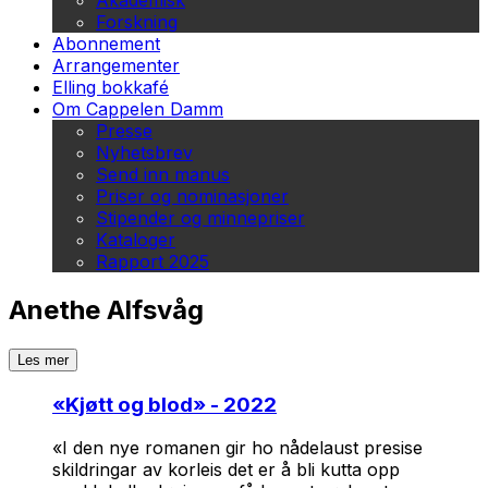
Akademisk
Forskning
Abonnement
Arrangementer
Elling bokkafé
Om Cappelen Damm
Presse
Nyhetsbrev
Send inn manus
Priser og nominasjoner
Stipender og minnepriser
Kataloger
Rapport 2025
Anethe Alfsvåg
Les mer
«
Kjøtt og blod
» - 2022
«I den nye romanen gir ho nådelaust presise
skildringar av korleis det er å bli kutta opp