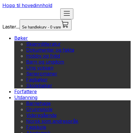
Hopp til hovedinnhold
Laster...
Se handlekurv - 0 vare
Bøker
Skjønnlitteratur
Dokumentar og fakta
Hobby og fritid
Barn og ungdom
Ung voksen
Serieromaner
Fagbøker
Skolebøker
Forfattere
Utdanning
Barnehage
Grunnskole
Videregående
Norsk som andrespråk
Fagskole