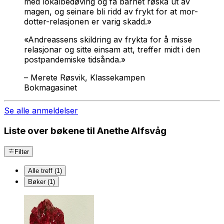
med lokalbedøving og få barnet røska ut av
magen, og seinare bli ridd av frykt for at mor-
dotter-relasjonen er varig skadd.»
«Andreassens skildring av frykta for å misse
relasjonar og sitte einsam att, treffer midt i den
postpandemiske tidsånda.»
–
Merete Røsvik, Klassekampen
Bokmagasinet
Se alle anmeldelser
Liste over bøkene til Anethe Alfsvåg
Filter
Alle treff (1)
Bøker (1)