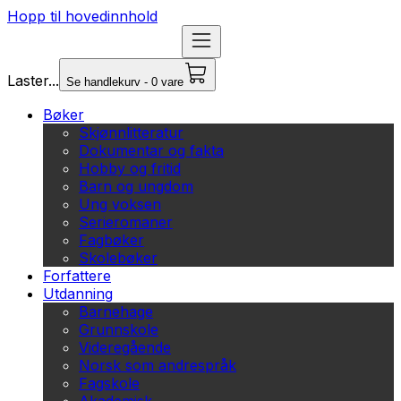
Hopp til hovedinnhold
Laster...
Se handlekurv - 0 vare
Bøker
Skjønnlitteratur
Dokumentar og fakta
Hobby og fritid
Barn og ungdom
Ung voksen
Serieromaner
Fagbøker
Skolebøker
Forfattere
Utdanning
Barnehage
Grunnskole
Videregående
Norsk som andrespråk
Fagskole