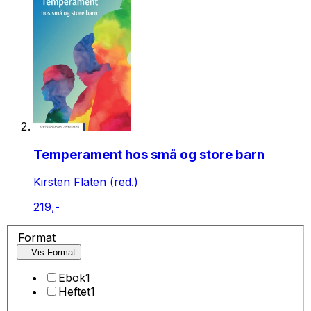
Temperament hos små og store barn
Kirsten Flaten (red.)
219,-
Format
Vis Format
Ebok
1
Heftet
1