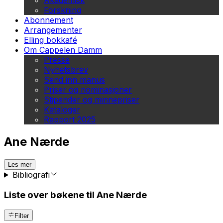
Akademisk
Forskning
Abonnement
Arrangementer
Elling bokkafé
Om Cappelen Damm
Presse
Nyhetsbrev
Send inn manus
Priser og nominasjoner
Stipender og minnepriser
Kataloger
Rapport 2025
Ane Nærde
Les mer
Bibliografi
Liste over bøkene til Ane Nærde
Filter