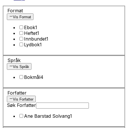
Format
Vis Format
Ebok
1
Heftet
1
Innbundet
1
Lydbok
1
Språk
Vis Språk
Bokmål
4
Forfatter
Vis Forfatter
Søk Forfatter
Ane Barstad Solvang
1