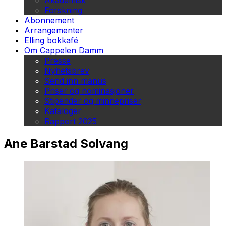
Akademisk
Forskning
Abonnement
Arrangementer
Elling bokkafé
Om Cappelen Damm
Presse
Nyhetsbrev
Send inn manus
Priser og nominasjoner
Stipender og minnepriser
Kataloger
Rapport 2025
Ane Barstad Solvang