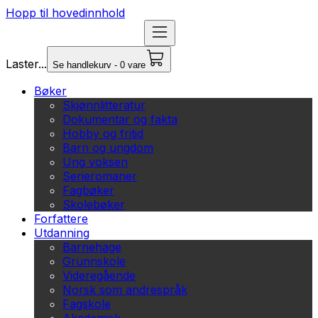
Hopp til hovedinnhold
Laster...
Se handlekurv - 0 vare
Bøker
Skjønnlitteratur
Dokumentar og fakta
Hobby og fritid
Barn og ungdom
Ung voksen
Serieromaner
Fagbøker
Skolebøker
Forfattere
Utdanning
Barnehage
Grunnskole
Videregående
Norsk som andrespråk
Fagskole