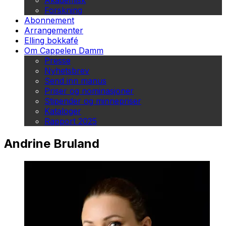
Akademisk
Forskning
Abonnement
Arrangementer
Elling bokkafé
Om Cappelen Damm
Presse
Nyhetsbrev
Send inn manus
Priser og nominasjoner
Stipender og minnepriser
Kataloger
Rapport 2025
Andrine Bruland