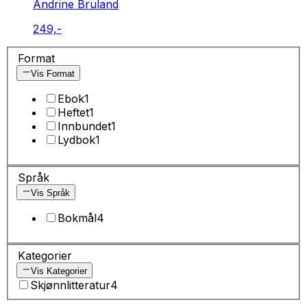
Andrine Bruland
249,-
Format
Vis Format
Ebok
1
Heftet
1
Innbundet
1
Lydbok
1
Språk
Vis Språk
Bokmål
4
Kategorier
Vis Kategorier
Skjønnlitteratur
4