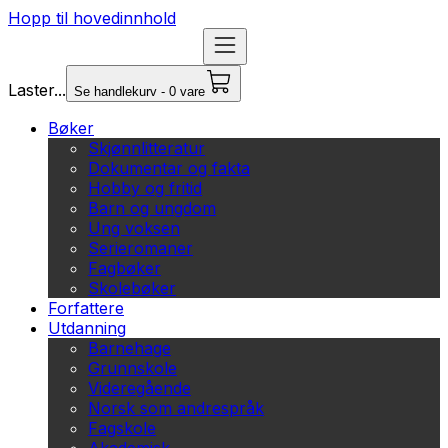
Hopp til hovedinnhold
Laster...
Se handlekurv - 0 vare
Bøker
Skjønnlitteratur
Dokumentar og fakta
Hobby og fritid
Barn og ungdom
Ung voksen
Serieromaner
Fagbøker
Skolebøker
Forfattere
Utdanning
Barnehage
Grunnskole
Videregående
Norsk som andrespråk
Fagskole