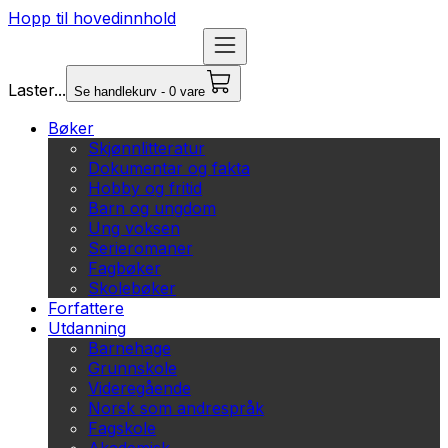
Hopp til hovedinnhold
Laster...
Se handlekurv - 0 vare
Bøker
Skjønnlitteratur
Dokumentar og fakta
Hobby og fritid
Barn og ungdom
Ung voksen
Serieromaner
Fagbøker
Skolebøker
Forfattere
Utdanning
Barnehage
Grunnskole
Videregående
Norsk som andrespråk
Fagskole