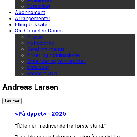
Akademisk
Forskning
Abonnement
Arrangementer
Elling bokkafé
Om Cappelen Damm
Presse
Nyhetsbrev
Send inn manus
Priser og nominasjoner
Stipender og minnepriser
Kataloger
Rapport 2025
Andreas Larsen
Les mer
«
På dypet
» - 2025
"[D]en er medrivende fra første stund."
"Den blir genuint skummel, uten å dra det for