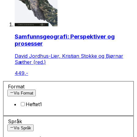
Samfunnsgeografi: Perspektiver og
prosesser
David Jordhus-Lier, Kristian Stokke og Bjørnar
Sæther (red.)
449,-
Format
Vis Format
Heftet
1
Språk
Vis Språk