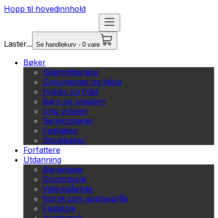
Hopp til hovedinnhold
Laster...
Se handlekurv - 0 vare
Bøker
Skjønnlitteratur
Dokumentar og fakta
Hobby og fritid
Barn og ungdom
Ung voksen
Serieromaner
Fagbøker
Skolebøker
Forfattere
Utdanning
Barnehage
Grunnskole
Videregående
Norsk som andrespråk
Fagskole