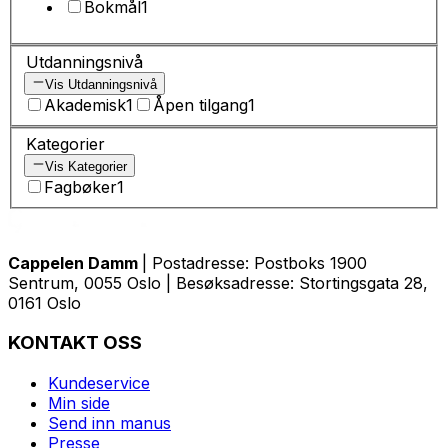
Bokmål
1
Utdanningsnivå
Vis Utdanningsnivå
Akademisk
1
Åpen tilgang
1
Kategorier
Vis Kategorier
Fagbøker
1
Cappelen Damm
| Postadresse: Postboks 1900
Sentrum, 0055 Oslo | Besøksadresse: Stortingsgata 28,
0161 Oslo
KONTAKT OSS
Kundeservice
Min side
Send inn manus
Presse