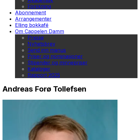
Akademisk
Forskning
Abonnement
Arrangementer
Elling bokkafé
Om Cappelen Damm
Presse
Nyhetsbrev
Send inn manus
Priser og nominasjoner
Stipender og minnepriser
Kataloger
Rapport 2025
Andreas Forø Tollefsen