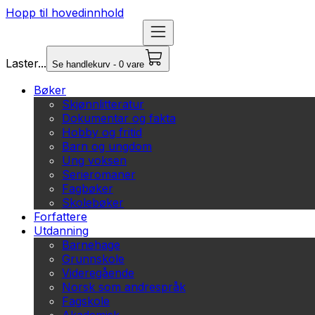
Hopp til hovedinnhold
Laster...
Se handlekurv - 0 vare
Bøker
Skjønnlitteratur
Dokumentar og fakta
Hobby og fritid
Barn og ungdom
Ung voksen
Serieromaner
Fagbøker
Skolebøker
Forfattere
Utdanning
Barnehage
Grunnskole
Videregående
Norsk som andrespråk
Fagskole