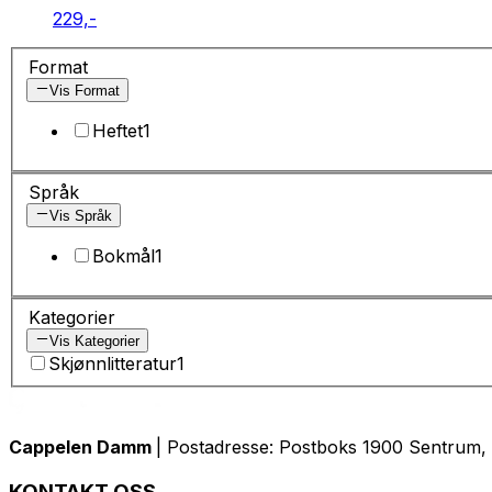
229,-
Format
Vis Format
Heftet
1
Språk
Vis Språk
Bokmål
1
Kategorier
Vis Kategorier
Skjønnlitteratur
1
Cappelen Damm
| Postadresse: Postboks 1900 Sentrum, 
KONTAKT OSS