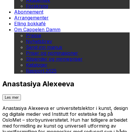
Akademisk
Forskning
Abonnement
Arrangementer
Elling bokkafé
Om Cappelen Damm
Presse
Nyhetsbrev
Send inn manus
Priser og nominasjoner
Stipender og minnepriser
Kataloger
Rapport 2025
Anastasiya Alexeeva
Les mer
Anastasiya Alexeeva er universitetslektor i kunst, design
og digitale medier ved Institutt for estetiske fag på
OsloMet – storbyuniversitetet. Hun har tidligere arbeidet
med formidling av kunst og universell utforming av
kunstformidling for mennesker med redusert syn i både