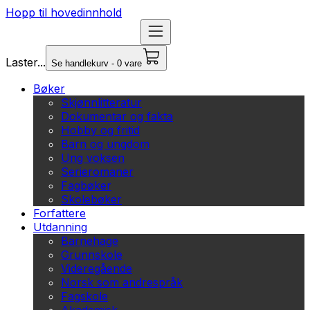
Hopp til hovedinnhold
Laster...
Se handlekurv - 0 vare
Bøker
Skjønnlitteratur
Dokumentar og fakta
Hobby og fritid
Barn og ungdom
Ung voksen
Serieromaner
Fagbøker
Skolebøker
Forfattere
Utdanning
Barnehage
Grunnskole
Videregående
Norsk som andrespråk
Fagskole