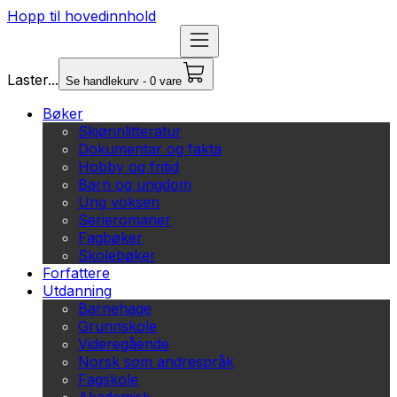
Hopp til hovedinnhold
Laster...
Se handlekurv - 0 vare
Bøker
Skjønnlitteratur
Dokumentar og fakta
Hobby og fritid
Barn og ungdom
Ung voksen
Serieromaner
Fagbøker
Skolebøker
Forfattere
Utdanning
Barnehage
Grunnskole
Videregående
Norsk som andrespråk
Fagskole