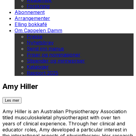
Akademisk
Forskning
Abonnement
Arrangementer
Elling bokkafé
Om Cappelen Damm
Presse
Nyhetsbrev
Send inn manus
Priser og nominasjoner
Stipender og minnepriser
Kataloger
Rapport 2025
Amy Hiller
Les mer
Amy Hiller is an Australian Physiotherapy Association
titled musculoskeletal physiotherapist with over ten
years of clinical experience. Through her clinical and
educator roles, Amy developed a particular interest in
the interactional aspects of physiotherapy. Her research