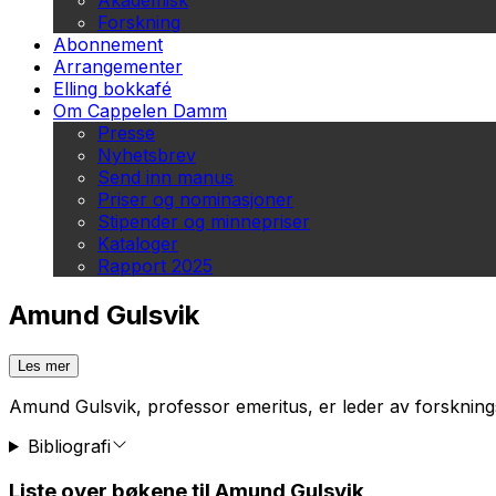
Akademisk
Forskning
Abonnement
Arrangementer
Elling bokkafé
Om Cappelen Damm
Presse
Nyhetsbrev
Send inn manus
Priser og nominasjoner
Stipender og minnepriser
Kataloger
Rapport 2025
Amund Gulsvik
Les mer
Amund Gulsvik, professor emeritus, er leder av forskning
Bibliografi
Liste over bøkene til Amund Gulsvik