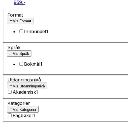
959,-
Format
Vis Format
Innbundet
1
Språk
Vis Språk
Bokmål
1
Utdanningsnivå
Vis Utdanningsnivå
Akademisk
1
Kategorier
Vis Kategorier
Fagbøker
1