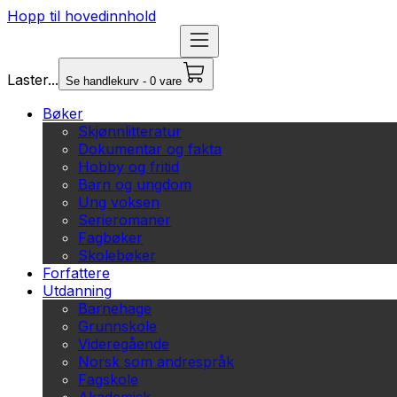
Hopp til hovedinnhold
Laster...
Se handlekurv - 0 vare
Bøker
Skjønnlitteratur
Dokumentar og fakta
Hobby og fritid
Barn og ungdom
Ung voksen
Serieromaner
Fagbøker
Skolebøker
Forfattere
Utdanning
Barnehage
Grunnskole
Videregående
Norsk som andrespråk
Fagskole