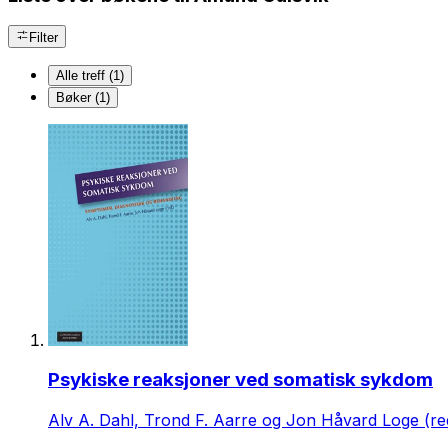
Filter
Alle treff (1)
Bøker (1)
Psykiske reaksjoner ved somatisk sykdom
Alv A. Dahl, Trond F. Aarre og Jon Håvard Loge (re