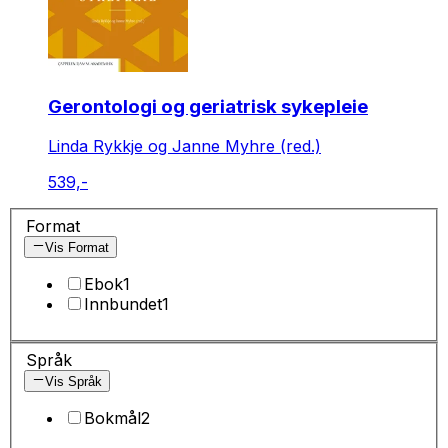
Gerontologi og geriatrisk sykepleie
Linda Rykkje og Janne Myhre (red.)
539,-
Format
Vis Format
Ebok
1
Innbundet
1
Språk
Vis Språk
Bokmål
2