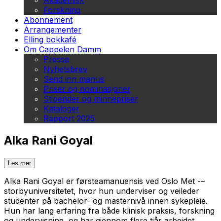
Akademisk
Forskning
Abonnement
Arrangementer
Elling bokkafé
Om Cappelen Damm
Presse
Nyhetsbrev
Send inn manus
Priser og nominasjoner
Stipender og minnepriser
Kataloger
Rapport 2025
Alka Rani Goyal
Les mer
Alka Rani Goyal er førsteamanuensis ved Oslo Met -–
storbyuniversitetet, hvor hun underviser og veileder
studenter på bachelor- og masternivå innen sykepleie.
Hun har lang erfaring fra både klinisk praksis, forskning
og undervisning, og har gjennom flere tiår arbeidet