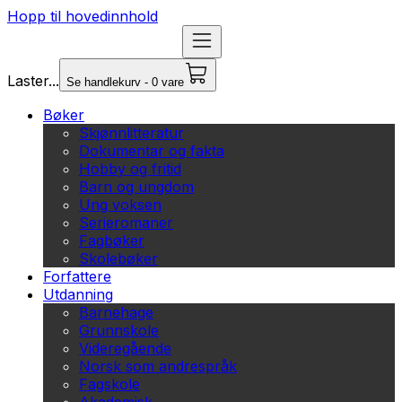
Hopp til hovedinnhold
Laster...
Se handlekurv - 0 vare
Bøker
Skjønnlitteratur
Dokumentar og fakta
Hobby og fritid
Barn og ungdom
Ung voksen
Serieromaner
Fagbøker
Skolebøker
Forfattere
Utdanning
Barnehage
Grunnskole
Videregående
Norsk som andrespråk
Fagskole