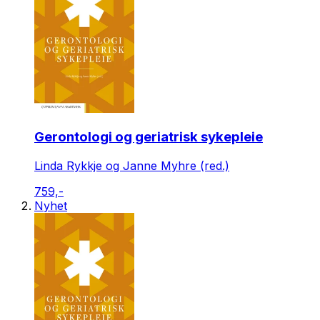
Gerontologi og geriatrisk sykepleie
Linda Rykkje og Janne Myhre (red.)
759,-
Nyhet