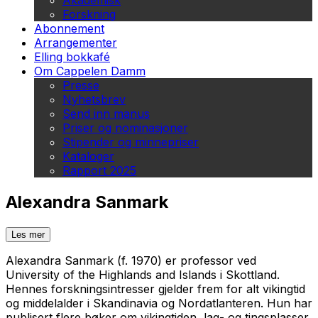
Akademisk
Forskning
Abonnement
Arrangementer
Elling bokkafé
Om Cappelen Damm
Presse
Nyhetsbrev
Send inn manus
Priser og nominasjoner
Stipender og minnepriser
Kataloger
Rapport 2025
Alexandra Sanmark
Les mer
Alexandra Sanmark (f. 1970) er professor ved
University of the Highlands and Islands i Skottland.
Hennes forskningsintresser gjelder frem for alt vikingtid
og middelalder i Skandinavia og Nordatlanteren. Hun har
publisert flere bøker om vikingtiden, lag- og tingsplasser