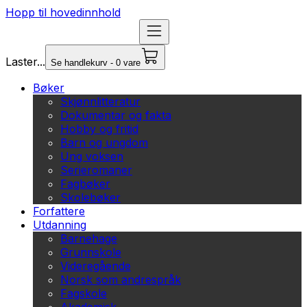
Hopp til hovedinnhold
Laster...
Se handlekurv - 0 vare
Bøker
Skjønnlitteratur
Dokumentar og fakta
Hobby og fritid
Barn og ungdom
Ung voksen
Serieromaner
Fagbøker
Skolebøker
Forfattere
Utdanning
Barnehage
Grunnskole
Videregående
Norsk som andrespråk
Fagskole