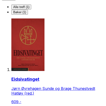
Alle treff (1)
Bøker (1)
Eidsivatinget
Jørn Øyrehagen Sunde og Brage Thunestvedt
Hatløy (red.)
609,-