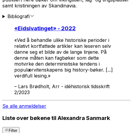
samt kristiningen av Skandinavia.
Bibliografi
«
Eidsivatinget
» - 2022
«Ved å behandle ulike historiske perioder i
relativt kortfattede artikler kan leseren selv
danne seg et bilde av de lange linjene. På
denne måten kan fagbøker som dette
motvirke den deterministiske tendens i
populærvitenskapens
big history
-bøker. [...]
verdifull lesing.»
–
Lars Brødholt, Arr - idéhistorisk tidsskrift
2/2023
Se alle anmeldelser
Liste over bøkene til Alexandra Sanmark
Filter