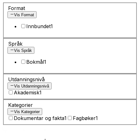
Format
Vis Format
Innbundet
1
Språk
Vis Språk
Bokmål
1
Utdanningsnivå
Vis Utdanningsnivå
Akademisk
1
Kategorier
Vis Kategorier
Dokumentar og fakta
1
Fagbøker
1