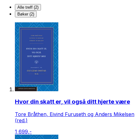
Alle treff (2)
Bøker (2)
Hvor din skatt er, vil også ditt hjerte være
Tore Bråthen, Eivind Furuseth og Anders Mikelsen
(red.)
1 699,-