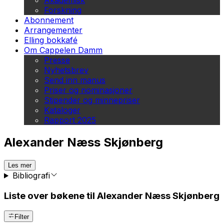
Akademisk
Forskning
Abonnement
Arrangementer
Elling bokkafé
Om Cappelen Damm
Presse
Nyhetsbrev
Send inn manus
Priser og nominasjoner
Stipender og minnepriser
Kataloger
Rapport 2025
Alexander Næss Skjønberg
Les mer
Bibliografi
Liste over bøkene til Alexander Næss Skjønberg
Filter