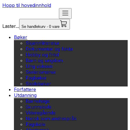
Hopp til hovedinnhold
Laster...
Se handlekurv - 0 vare
Bøker
Skjønnlitteratur
Dokumentar og fakta
Hobby og fritid
Barn og ungdom
Ung voksen
Serieromaner
Fagbøker
Skolebøker
Forfattere
Utdanning
Barnehage
Grunnskole
Videregående
Norsk som andrespråk
Fagskole