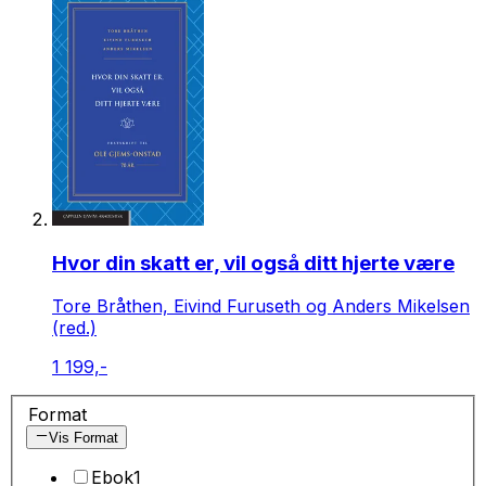
Hvor din skatt er, vil også ditt hjerte være
Tore Bråthen, Eivind Furuseth og Anders Mikelsen
(red.)
1 199,-
Format
Vis Format
Ebok
1