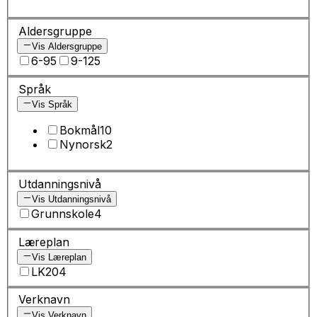
Aldersgruppe
Vis Aldersgruppe
6-9
5
9-12
5
Språk
Vis Språk
Bokmål
10
Nynorsk
2
Utdanningsnivå
Vis Utdanningsnivå
Grunnskole
4
Læreplan
Vis Læreplan
LK20
4
Verknavn
Vis Verknavn