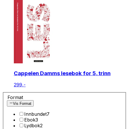
Cappelen Damms lesebok for 5. trinn
299,-
Format
Vis Format
Innbundet
7
Ebok
3
Lydbok
2