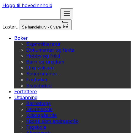
Hopp til hovedinnhold
Laster...
Se handlekurv - 0 vare
Bøker
Skjønnlitteratur
Dokumentar og fakta
Hobby og fritid
Barn og ungdom
Ung voksen
Serieromaner
Fagbøker
Skolebøker
Forfattere
Utdanning
Barnehage
Grunnskole
Videregående
Norsk som andrespråk
Fagskole