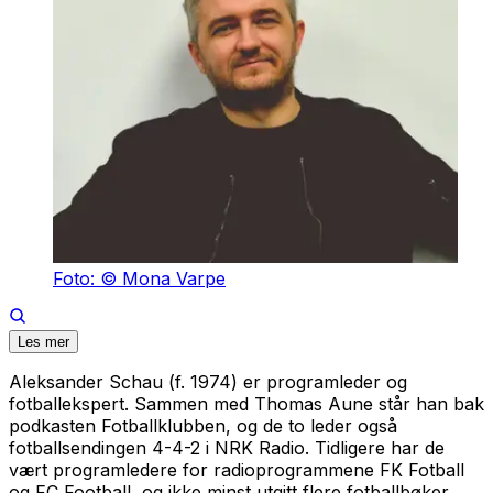
Foto: © Mona Varpe
Les mer
Aleksander Schau (f. 1974) er programleder og
fotballekspert. Sammen med Thomas Aune står han bak
podkasten Fotballklubben, og de to leder også
fotballsendingen 4-4-2 i NRK Radio. Tidligere har de
vært programledere for radioprogrammene FK Fotball
og FC Football, og ikke minst utgitt flere fotballbøker