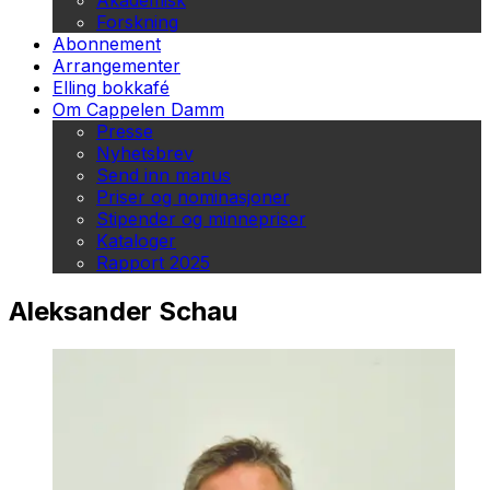
Akademisk
Forskning
Abonnement
Arrangementer
Elling bokkafé
Om Cappelen Damm
Presse
Nyhetsbrev
Send inn manus
Priser og nominasjoner
Stipender og minnepriser
Kataloger
Rapport 2025
Aleksander Schau