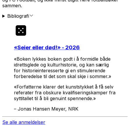
sammen.
Bibliografi
«
Seier eller død!
» - 2026
«Boken lykkes boken godt i å formidle både
idretts­glede og kultur­historie, og kan særlig
for historie­interesserte gi en stimulerende
forberedelse til det som skal skje i sommer.»
«Forfatterne klarer det kunst­stykket å få selv
referater fra obskure kvalifiserings­kamper fra
sytti­tallet til å bli genuint spennende.»
–
Jonas Hansen Meyer, NRK
Se alle anmeldelser