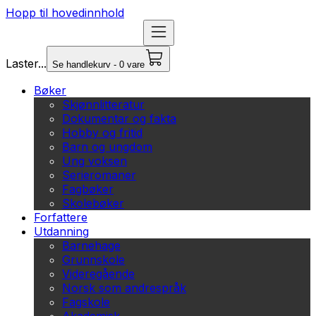
Hopp til hovedinnhold
Laster...
Se handlekurv - 0 vare
Bøker
Skjønnlitteratur
Dokumentar og fakta
Hobby og fritid
Barn og ungdom
Ung voksen
Serieromaner
Fagbøker
Skolebøker
Forfattere
Utdanning
Barnehage
Grunnskole
Videregående
Norsk som andrespråk
Fagskole