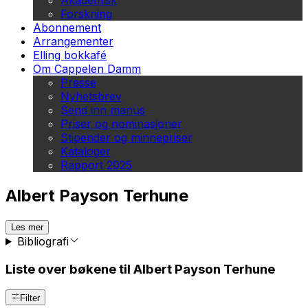
Akademisk
Forskning
Abonnement
Arrangementer
Elling bokkafé
Om Cappelen Damm
Presse
Nyhetsbrev
Send inn manus
Priser og nominasjoner
Stipender og minnepriser
Kataloger
Rapport 2025
Albert Payson Terhune
Les mer
Bibliografi
Liste over bøkene til Albert Payson Terhune
Filter