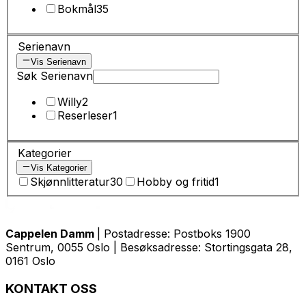
Bokmål
35
Serienavn
Vis Serienavn
Søk Serienavn
Willy
2
Reserleser
1
Kategorier
Vis Kategorier
Skjønnlitteratur
30
Hobby og fritid
1
Cappelen Damm
| Postadresse: Postboks 1900
Sentrum, 0055 Oslo | Besøksadresse: Stortingsgata 28,
0161 Oslo
KONTAKT OSS