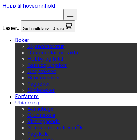
Hopp til hovedinnhold
Laster...
Se handlekurv - 0 vare
Bøker
Skjønnlitteratur
Dokumentar og fakta
Hobby og fritid
Barn og ungdom
Ung voksen
Serieromaner
Fagbøker
Skolebøker
Forfattere
Utdanning
Barnehage
Grunnskole
Videregående
Norsk som andrespråk
Fagskole