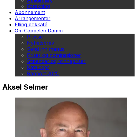
Akademisk
Forskning
Abonnement
Arrangementer
Elling bokkafé
Om Cappelen Damm
Presse
Nyhetsbrev
Send inn manus
Priser og nominasjoner
Stipender og minnepriser
Kataloger
Rapport 2025
Aksel Selmer