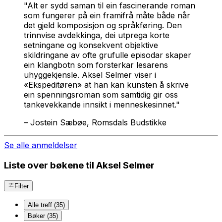
"Alt er sydd saman til ein fascinerande roman
som fungerer på ein framifrå måte både når
det gjeld komposisjon og språkføring. Den
trinnvise avdekkinga, dei utprega korte
setningane og konsekvent objektive
skildringane av ofte grufulle episodar skaper
ein klangbotn som forsterkar lesarens
uhyggekjensle. Aksel Selmer viser i
«Ekspeditøren» at han kan kunsten å skrive
ein spenningsroman som samtidig gir oss
tankevekkande innsikt i menneskesinnet."
–
Jostein Sæbøe, Romsdals Budstikke
Se alle anmeldelser
Liste over bøkene til Aksel Selmer
Filter
Alle treff (35)
Bøker (35)