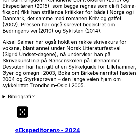
Ekspeditøren
(2015), som begge regnes som cli-fi (klima-
fiksjon) fikk han strålende kritikker for både i Norge og i
Danmark, det samme med romanen
Kniv og gaffel
(2002). Pressen har også skrevet begeistret om
Bedringens vei (2010)
og
Syklisten
(2014).
Aksel Selmer har også holdt en rekke skrivekurs for
voksne, blant annet under Norsk Litteraturfestival
(Sigrid Undset-dagene), nå underviser han på
Skrivekunstlinja på Nansenskolen på Lillehammer.
Dessuten har han gitt ut en
Sykkelguide for Lillehammer,
Øyer og omegn
i 2003,
Boka om Birkebeinerrittet
høsten
2004 og
Styrkeprøven – den lange veien hjem
om
sykkelrittet Trondheim-Oslo i 2005.
Bibliografi
«
Ekspeditøren
» - 2024