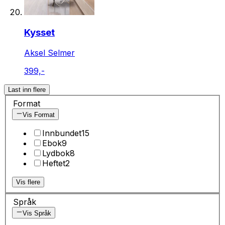
Kysset
Aksel Selmer
399,-
Last inn flere
Format
Vis Format
Innbundet
15
Ebok
9
Lydbok
8
Heftet
2
Vis flere
Språk
Vis Språk