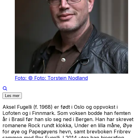
Foto: © Foto: Torstein Nodland
Les mer
Aksel Fugelli (f. 1968) er født i Oslo og oppvokst i
Lofoten og i Finnmark. Som voksen bodde han femten
år i Brasil før han slo seg ned i Bergen. Han har skrevet
romanene
Rock rundt klokka
,
Under en lilla måne
,
Øye
for øye
og
Papegøyens hevn
, samt brevboken
Fribrev
sammen med Per Fugelli. I 2014 utga han biografien,