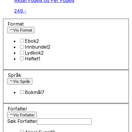
Aksel Fugelli og Per Fugelli
249,-
Format
Vis Format
Ebok
2
Innbundet
2
Lydbok
2
Heftet
1
Språk
Vis Språk
Bokmål
7
Forfatter
Vis Forfatter
Søk Forfatter