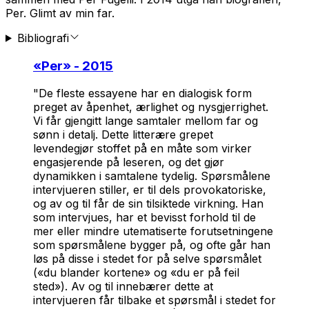
Per. Glimt av min far.
Bibliografi
«
Per
» - 2015
"De fleste essayene har en dialogisk form
preget av åpenhet, ærlighet og nysgjerrighet.
Vi får gjengitt lange samtaler mellom far og
sønn i detalj. Dette litterære grepet
levendegjør stoffet på en måte som virker
engasjerende på leseren, og det gjør
dynamikken i samtalene tydelig. Spørsmålene
intervjueren stiller, er til dels provokatoriske,
og av og til får de sin tilsiktede virkning. Han
som intervjues, har et bevisst forhold til de
mer eller mindre utematiserte forutsetningene
som spørsmålene bygger på, og ofte går han
løs på disse i stedet for på selve spørsmålet
(«du blander kortene» og «du er på feil
sted»). Av og til innebærer dette at
intervjueren får tilbake et spørsmål i stedet for