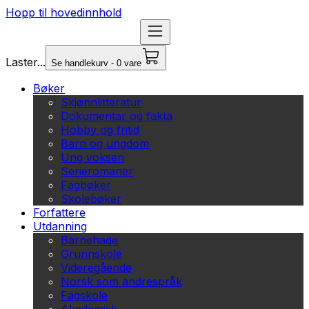
Hopp til hovedinnhold
Laster...
Se handlekurv - 0 vare
Bøker
Skjønnlitteratur
Dokumentar og fakta
Hobby og fritid
Barn og ungdom
Ung voksen
Serieromaner
Fagbøker
Skolebøker
Forfattere
Utdanning
Barnehage
Grunnskole
Videregående
Norsk som andrespråk
Fagskole