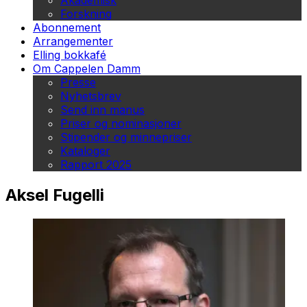
Akademisk
Forskning
Abonnement
Arrangementer
Elling bokkafé
Om Cappelen Damm
Presse
Nyhetsbrev
Send inn manus
Priser og nominasjoner
Stipender og minnepriser
Kataloger
Rapport 2025
Aksel Fugelli