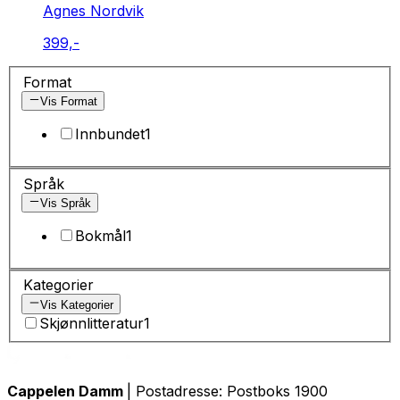
Agnes Nordvik
399,-
Format
Vis Format
Innbundet
1
Språk
Vis Språk
Bokmål
1
Kategorier
Vis Kategorier
Skjønnlitteratur
1
Cappelen Damm
| Postadresse: Postboks 1900