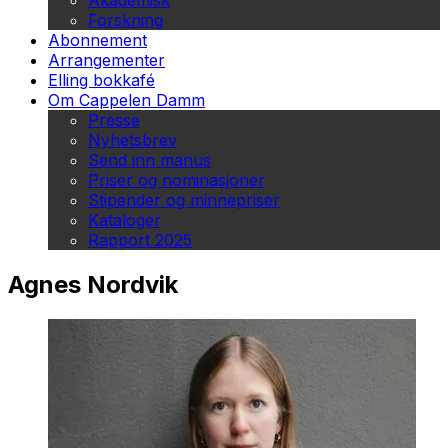
Akademisk
Forskning
Abonnement
Arrangementer
Elling bokkafé
Om Cappelen Damm
Presse
Nyhetsbrev
Send inn manus
Priser og nominasjoner
Stipender og minnepriser
Kataloger
Rapport 2025
Agnes Nordvik