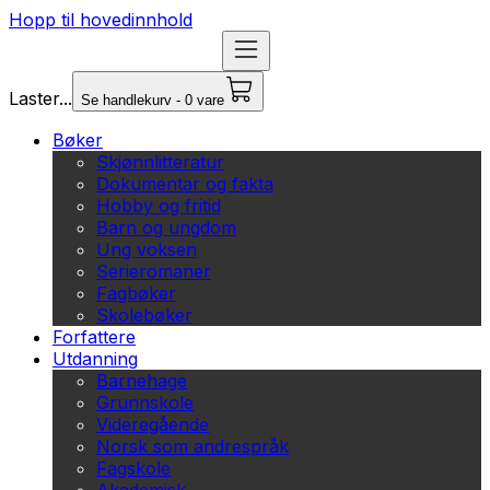
Hopp til hovedinnhold
Laster...
Se handlekurv - 0 vare
Bøker
Skjønnlitteratur
Dokumentar og fakta
Hobby og fritid
Barn og ungdom
Ung voksen
Serieromaner
Fagbøker
Skolebøker
Forfattere
Utdanning
Barnehage
Grunnskole
Videregående
Norsk som andrespråk
Fagskole