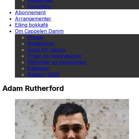
Akademisk
Forskning
Abonnement
Arrangementer
Elling bokkafé
Om Cappelen Damm
Presse
Nyhetsbrev
Send inn manus
Priser og nominasjoner
Stipender og minnepriser
Kataloger
Rapport 2025
Adam Rutherford