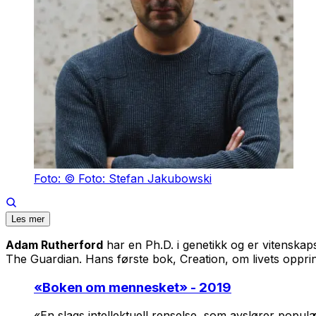
Foto: © Foto: Stefan Jakubowski
Les mer
Adam Rutherford
har en Ph.D. i genetikk og er vitenskap
The Guardian. Hans første bok, Creation, om livets opprinn
«
Boken om mennesket
» - 2019
«En slags intellektuell renselse, som avslører popu