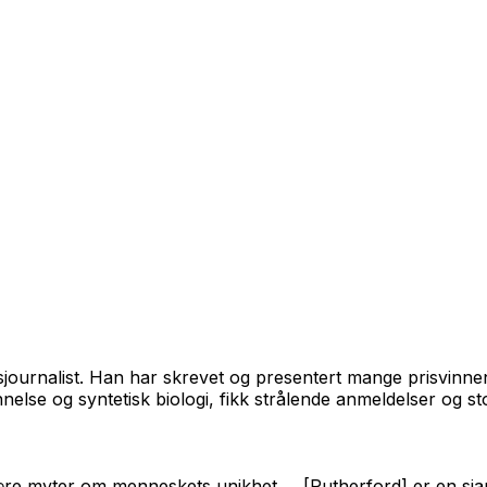
sjournalist. Han har skrevet og presentert mange prisvinne
else og syntetisk biologi, fikk strålende anmeldelser og sto
lære myter om menneskets unikhet … [Rutherford] er en sjarm