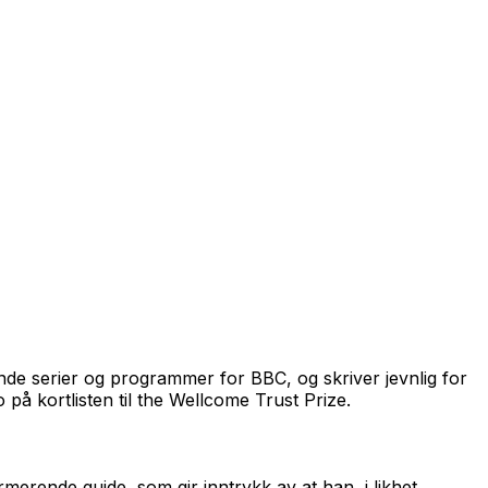
nde serier og programmer for BBC, og skriver jevnlig for
 på kortlisten til the Wellcome Trust Prize.
erende guide, som gir inntrykk av at han, i likhet